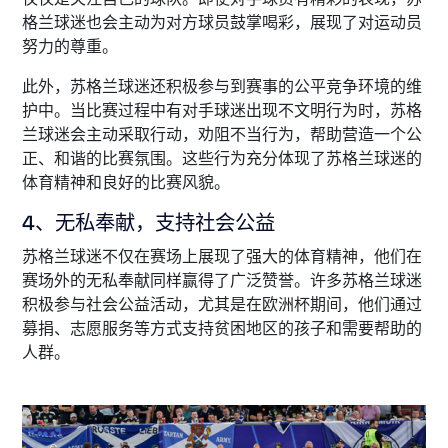
格兰球迷也会主动为对方球员鼓掌喝彩，展现了对运动员
努力的尊重。
此外，苏格兰球迷还积极参与到赛事的公平竞争环境的维
护中。当比赛过程中有对手球迷出现不文明行为时，苏格
兰球迷会主动采取行动，劝阻不当行为，帮助营造一个公
正、和谐的比赛氛围。这些行为充分体现了苏格兰球迷的
体育精神和良好的比赛风貌。
4、无私奉献，支持社会公益
苏格兰球迷不仅在赛场上展现了强大的体育精神，他们在
赛场外的无私奉献同样赢得了广泛赞誉。许多苏格兰球迷
积极参与社会公益活动，尤其是在欧洲杯期间，他们通过
募捐、志愿服务等方式支持贫困地区的孩子和需要帮助的
人群。