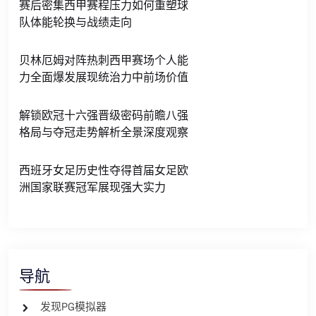
赛后密集西甲赛程压力如何重塑球
队体能轮换与战绩走向
贝林厄姆对阵热刺西甲赛场个人能
力全面爆发展现统治力中前场价值
解锁欧冠十六强晋级密码前瞻八强
格局与夺冠走势解析全景深度观察
西班牙女足历史性夺得首届女足欧
洲国家联赛冠军展现强大实力
导航
发现PG模拟器