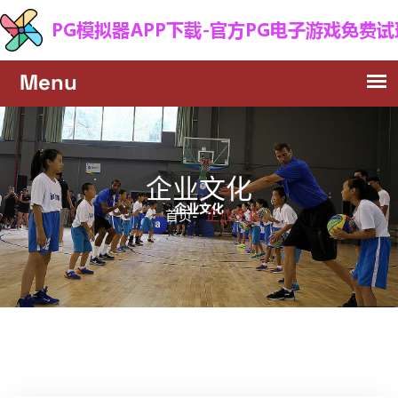
企业文化
企业文化
首页-