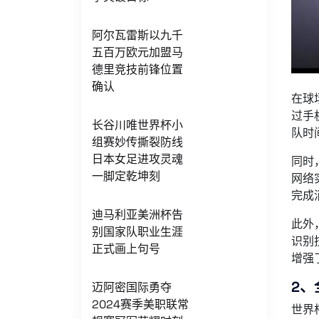
阿尔瓦雷斯以九千
五百万欧元加盟马
德里竞技前锋位置
确认
在球
过手
长谷川唯世界杯小
队时
组赛妙传撕裂防线
日本女足进攻灵魂
同时
一脚定乾坤刻
网络
完成
迪马利亚美洲杯告
此外
别国家队职业生涯
识别
正式画上句号
增强
2、
迈阿密国际勇夺
2024赛季美职联常
世界