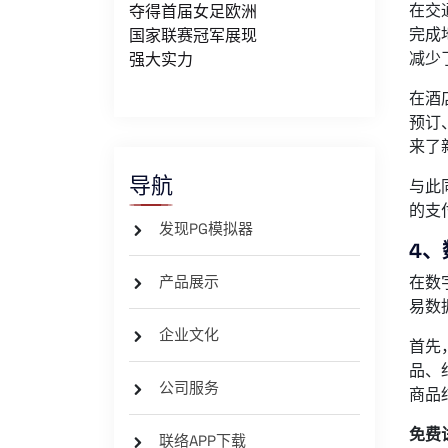
在交
夺得首届女足欧洲
完成
国家联赛冠军展现
减少
强大实力
在酒
预订
来了
导航
与此
的支
发现PG模拟器
4、
产品展示
在数
易数
企业文化
首先
品、
公司服务
商品
免费
联络APP下载