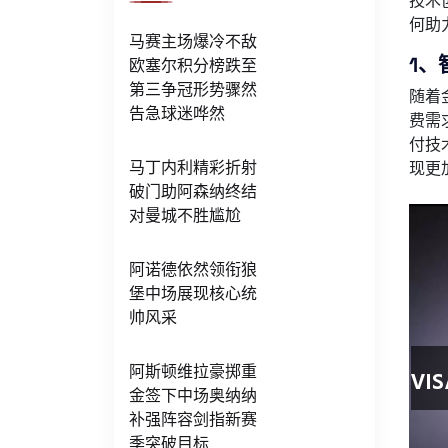
技术
何助
马赛主场爆冷不敌
1、
欧塞尔积分榜跌至
第三争冠形势骤然
随着
告急球迷哗然
费需
付技
马丁内利精彩折射
现更
破门助阿森纳终结
对曼城不胜尴尬
阿诺德依然领衔狼
堡中场展现核心统
帅风采
阿斯顿维拉豪掷重
金签下中场奥纳纳
补强阵容剑指新赛
季突破目标