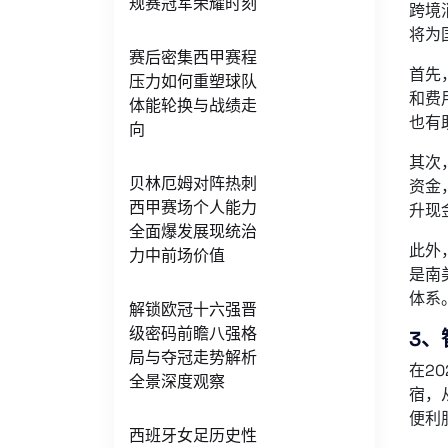
规赛冠军荣耀时刻
跨境
将为
赛后密集西甲赛程
首先
压力如何重塑球队
和费
体能轮换与战绩走
也有
向
其次
贝林厄姆对阵热刺
资金
西甲赛场个人能力
升现
全面爆发展现统治
此外
力中前场价值
是南
体系
解锁欧冠十六强晋
级密码前瞻八强格
3、
局与夺冠走势解析
在2
全景深度观察
宿，
便利
西班牙女足历史性