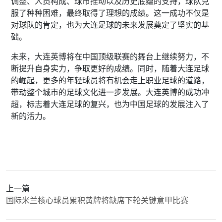
调整、人员构成、球市推动以及历史底蕴的支持，球队克
服了种种困难，最终取得了理想的成绩。这一成功不仅是
对球队的肯定，也为大连足球的未来发展奠定了坚实的基
础。
未来，大连英博将在中国顶级联赛的舞台上继续努力，不
断提升自身实力，争取更好的成绩。同时，随着大连足球
的崛起，更多的年轻球员将有机会走上职业足球的道路，
带动整个城市的足球文化进一步发展。大连英博的成功冲
超，标志着大连足球的复兴，也为中国足球的发展注入了
新的活力。
上一篇
国际米兰核心球员累积黄牌将缺席下轮关键意甲比赛