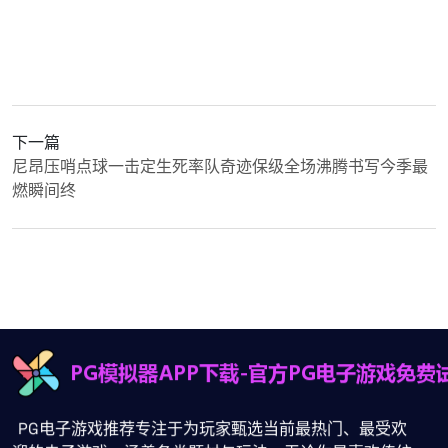
下一篇
尼昂压哨点球一击定生死率队奇迹保级全场沸腾书写今季最
燃瞬间终
PG电子游戏推荐专注于为玩家甄选当前最热门、最受欢