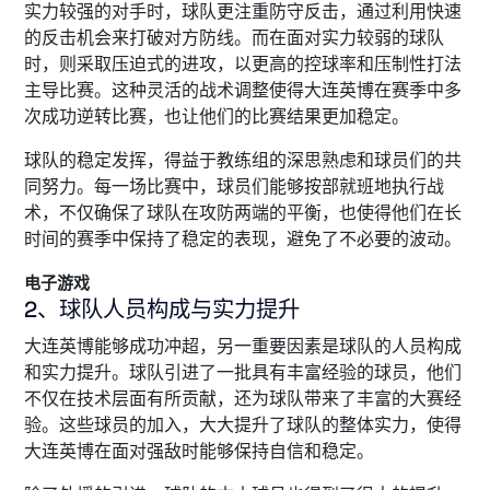
实力较强的对手时，球队更注重防守反击，通过利用快速
的反击机会来打破对方防线。而在面对实力较弱的球队
时，则采取压迫式的进攻，以更高的控球率和压制性打法
主导比赛。这种灵活的战术调整使得大连英博在赛季中多
次成功逆转比赛，也让他们的比赛结果更加稳定。
球队的稳定发挥，得益于教练组的深思熟虑和球员们的共
同努力。每一场比赛中，球员们能够按部就班地执行战
术，不仅确保了球队在攻防两端的平衡，也使得他们在长
时间的赛季中保持了稳定的表现，避免了不必要的波动。
电子游戏
2、球队人员构成与实力提升
大连英博能够成功冲超，另一重要因素是球队的人员构成
和实力提升。球队引进了一批具有丰富经验的球员，他们
不仅在技术层面有所贡献，还为球队带来了丰富的大赛经
验。这些球员的加入，大大提升了球队的整体实力，使得
大连英博在面对强敌时能够保持自信和稳定。