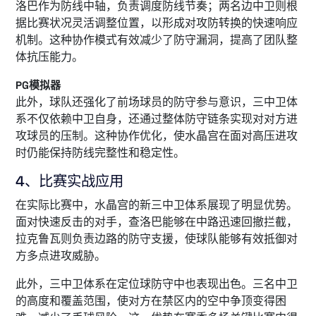
洛巴作为防线中轴，负责调度防线节奏；两名边中卫则根
据比赛状况灵活调整位置，以形成对攻防转换的快速响应
机制。这种协作模式有效减少了防守漏洞，提高了团队整
体抗压能力。
PG模拟器
此外，球队还强化了前场球员的防守参与意识，三中卫体
系不仅依赖中卫自身，还通过整体防守链条实现对对方进
攻球员的压制。这种协作优化，使水晶宫在面对高压进攻
时仍能保持防线完整性和稳定性。
4、比赛实战应用
在实际比赛中，水晶宫的新三中卫体系展现了明显优势。
面对快速反击的对手，查洛巴能够在中路迅速回撤拦截，
拉克鲁瓦则负责边路的防守支援，使球队能够有效抵御对
方多点进攻威胁。
此外，三中卫体系在定位球防守中也表现出色。三名中卫
的高度和覆盖范围，使对方在禁区内的空中争顶变得困