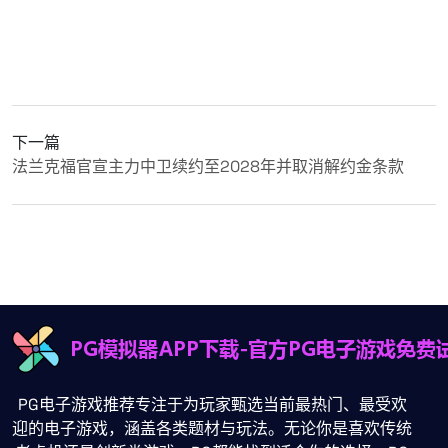
下一篇
法兰克福官宣主力中卫续约至2028年并取消解约金条款
PG电子游戏推荐专注于为玩家甄选当前最热门、最受欢
迎的电子游戏，涵盖各类题材与玩法。无论你是喜欢传统