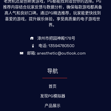
老虎机还是创新类游戏，PG都能找到适合你的选择。PG
推荐内容结合玩家反馈与数据分析，确保每款游戏都具备
高人气和良好口碑。通过PG精选推荐，玩家能更快找到
喜爱的游戏，提升娱乐体验，享受高质量的电子游戏世
界。
漳州市把园神殿178号
电话: 13594780500
邮箱: anesthetic@outlook.com
导航
首页
发现PG模拟器
产品展示