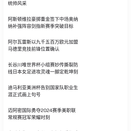
统帅风采
阿斯顿维拉豪掷重金签下中场奥纳
纳补强阵容剑指新赛季突破目标
阿尔瓦雷斯以九千五百万欧元加盟
马德里竞技前锋位置确认
长谷川唯世界杯小组赛妙传撕裂防
线日本女足进攻灵魂一脚定乾坤刻
迪马利亚美洲杯告别国家队职业生
涯正式画上句号
迈阿密国际勇夺2024赛季美职联
常规赛冠军荣耀时刻