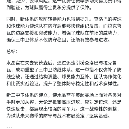
难，减少了丢球风险。这一优势在赛季多场关键比赛中得
到验证，为球队赢得宝贵积分提供了保障。
同时，新体系的攻防转换能力也得到提升。查洛巴的控球
和传球能力使球队在防守后能够快速组织反击，而拉克鲁
瓦的边路支援和突破能力，增强了球队在前场的威胁力，
确保三中卫体系不仅防守稳固，还能有效参与进攻。
总结：
水晶宫在失去安德森后，通过迅速引援查洛巴与拉克鲁
瓦，成功重塑了三中卫防线体系。这一举措不仅弥补了防
线空缺，还通过结构调整、球员能力互补、团队协作优化
和比赛实战验证，提升了整体防守稳定性和战术多样性。
新三中卫体系的建立，使水晶宫在英超赛场上面对各类对
手时更加从容，无论是抵御高压进攻、应对定位球，还是
快速反击，都展现出较强的竞争力。这一战略性的调整，
为球队未来赛季的防守与战术布局奠定了坚实基础。
---