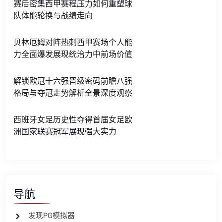
赛后密集西甲赛程压力如何重塑球
队体能轮换与战绩走向
贝林厄姆对阵热刺西甲赛场个人能
力全面爆发展现统治力中前场价值
解锁欧冠十六强晋级密码前瞻八强
格局与夺冠走势解析全景深度观察
西班牙女足历史性夺得首届女足欧
洲国家联赛冠军展现强大实力
导航
发现PG模拟器