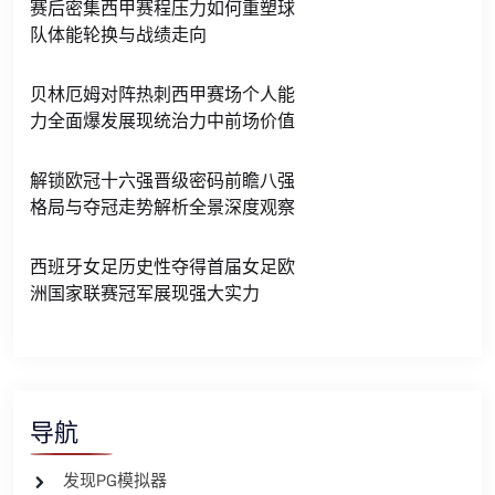
赛后密集西甲赛程压力如何重塑球
队体能轮换与战绩走向
贝林厄姆对阵热刺西甲赛场个人能
力全面爆发展现统治力中前场价值
解锁欧冠十六强晋级密码前瞻八强
格局与夺冠走势解析全景深度观察
西班牙女足历史性夺得首届女足欧
洲国家联赛冠军展现强大实力
导航
发现PG模拟器