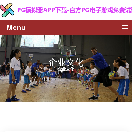
企业文化
企业文化
首页-