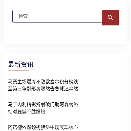
最新资讯
马赛主场爆冷不敌欧塞尔积分榜跌
至第三争冠形势骤然告急球迷哗然
马丁内利精彩折射破门助阿森纳终
结对曼城不胜尴尬
阿诺德依然领衔狼堡中场展现核心