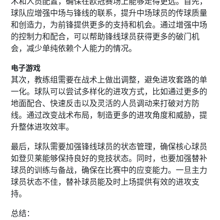
术和人员配置，确保在欧冠赛场上能够走得更远。首先，
球队应增强中场与锋线的联系，提升中场球员的传球质量
和创造力，为前锋提供更多的支持和机会。通过增强中场
的控制力和配合，可以帮助锋线球员获得更多的破门机
会，减少单纯依赖个人能力的情况。
电子游戏
其次，教练组需要在战术上做出调整，避免进攻套路的单
一化。球队可以尝试多样化的进攻方式，比如通过更多的
地面配合、快速反击以及灵活的人员调动来打破对方防
线。通过改变战术布局，制造更多的进攻角度和威胁，提
升整体进攻效率。
最后，球队需要加强锋线球员的状态管理，确保核心球员
如登贝莱能够保持良好的竞技状态。同时，也要加强替补
球员的训练与备战，确保在比赛中的应变能力。一旦主力
球员状态不佳，替补球员能及时上场提供有效的进攻支
持。
总结：