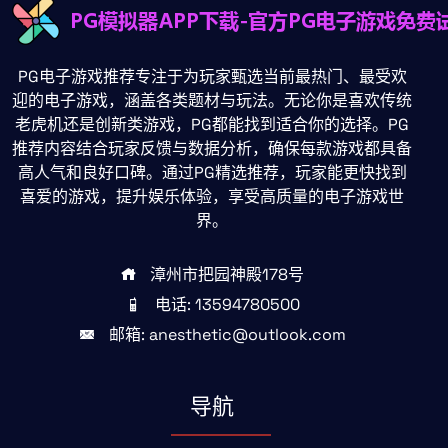
PG电子游戏推荐专注于为玩家甄选当前最热门、最受欢
迎的电子游戏，涵盖各类题材与玩法。无论你是喜欢传统
老虎机还是创新类游戏，PG都能找到适合你的选择。PG
推荐内容结合玩家反馈与数据分析，确保每款游戏都具备
高人气和良好口碑。通过PG精选推荐，玩家能更快找到
喜爱的游戏，提升娱乐体验，享受高质量的电子游戏世
界。
漳州市把园神殿178号
电话: 13594780500
邮箱: anesthetic@outlook.com
导航