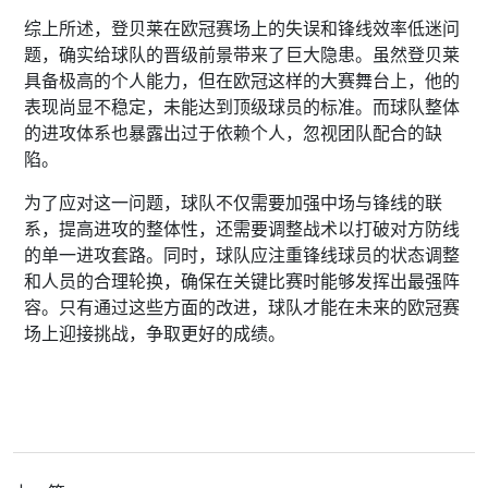
综上所述，登贝莱在欧冠赛场上的失误和锋线效率低迷问
题，确实给球队的晋级前景带来了巨大隐患。虽然登贝莱
具备极高的个人能力，但在欧冠这样的大赛舞台上，他的
表现尚显不稳定，未能达到顶级球员的标准。而球队整体
的进攻体系也暴露出过于依赖个人，忽视团队配合的缺
陷。
为了应对这一问题，球队不仅需要加强中场与锋线的联
系，提高进攻的整体性，还需要调整战术以打破对方防线
的单一进攻套路。同时，球队应注重锋线球员的状态调整
和人员的合理轮换，确保在关键比赛时能够发挥出最强阵
容。只有通过这些方面的改进，球队才能在未来的欧冠赛
场上迎接挑战，争取更好的成绩。