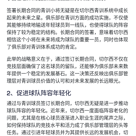
签署长期合同的青训小将无疑是在切尔西青训系统中成长
起来的未来之星。俱乐部在青训方面的成功实施，不仅使
其能够持续地输送年轻球员到一线队，也使得球队的阵容
保持了较为稳定的结构。长期合同的签署，意味着切尔西
相信这个小将在未来将成为球队的重要一员，同时也体现
了俱乐部对青训体系成功的肯定。
此举的战略意义在于，通过签订长期合同，切尔西不仅在
竞技层面确保了这名球员的留队，还能够为俱乐部未来数
年提供一个稳定的发展基石。这一决策还反映出俱乐部管
理层对青训球员价值的认可和对未来发展的长远眼光。
2、促进球队阵容年轻化
通过与青训球员签订长期合同，切尔西无疑是进一步推动
球队阵容的年轻化。近年来，切尔西一度面临阵容老化的
问题，尤其是在核心球员逐渐进入职业生涯的尾声之际，
如何保持球队的竞技水平和活力成了俱乐部管理层的头等
任务。通过引进年轻球员并为其提供长远的发展机会，切