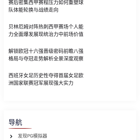
赛后密集西甲赛程压力如何重塑球
队体能轮换与战绩走向
贝林厄姆对阵热刺西甲赛场个人能
力全面爆发展现统治力中前场价值
解锁欧冠十六强晋级密码前瞻八强
格局与夺冠走势解析全景深度观察
西班牙女足历史性夺得首届女足欧
洲国家联赛冠军展现强大实力
导航
发现PG模拟器