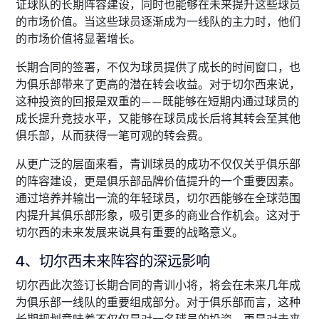
证球队的长期阵容建设，同时也能够在未来提升这些球员
的市场价值。当这些球员逐渐成为一线队的主力时，他们
的市场价值将显著增长。
长期合同的签署，不仅为球员提供了成长的时间窗口，也
为俱乐部带来了更高的潜在转会收益。对于切尔西来说，
这种投资的回报是双重的——既能够在短期内通过球员的
成长提升竞技水平，又能够在球员成长后将其转会至其他
俱乐部，从而获得一笔可观的转会费。
从更广泛的层面来看，青训球员的成功不仅仅关乎俱乐部
的阵容建设，更是俱乐部品牌价值提升的一个重要因素。
通过培养并输出一流的年轻球员，切尔西能够在全球范围
内提升其俱乐部形象，吸引更多的商业合作机会。这对于
切尔西的未来发展来说具有重要的战略意义。
4、切尔西未来阵容的深远影响
切尔西此次签订长期合同的青训小将，将会在未来几年成
为俱乐部一线队的重要组成部分。对于俱乐部而言，这种