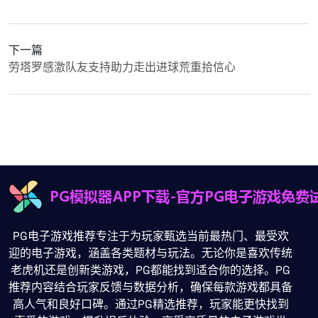
下一篇
劳塔罗感激队友支持助力走出进球荒重拾信心
PG电子游戏推荐专注于为玩家甄选当前最热门、最受欢
迎的电子游戏，涵盖各类题材与玩法。无论你是喜欢传统
老虎机还是创新类游戏，PG都能找到适合你的选择。PG
推荐内容结合玩家反馈与数据分析，确保每款游戏都具备
高人气和良好口碑。通过PG精选推荐，玩家能更快找到