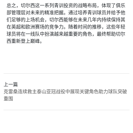
总之，切尔西这一系列青训投资的战略布局，体现了俱乐
部管理层对未来的精准把握。通过培养青训球员并给予他
们足够的上场机会，切尔西能够在未来几年内持续保持其
在英超和欧洲赛场的竞争力。随着时间的推移，这些年轻
球员将在一线队中扮演越来越重要的角色，最终帮助切尔
西重新登上巅峰。
上一篇
克雷桑连续救主泰山亚冠战役中展现关键角色助力球队突破
重围