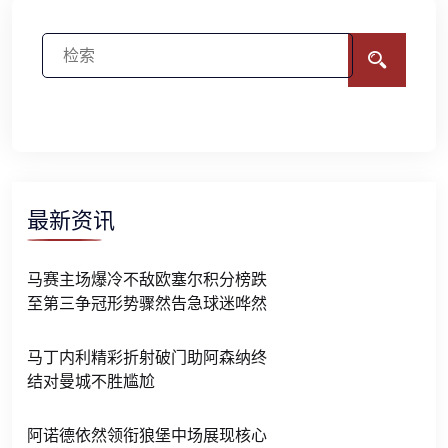
最新资讯
马赛主场爆冷不敌欧塞尔积分榜跌
至第三争冠形势骤然告急球迷哗然
马丁内利精彩折射破门助阿森纳终
结对曼城不胜尴尬
阿诺德依然领衔狼堡中场展现核心