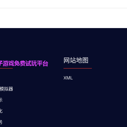
网站地图
XML
G模拟器
示
化
务