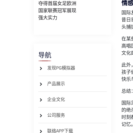
情
夺得首届女足欧洲
国家联赛冠军展现
国际
强大实力
昔日
头捕
在某
高唱
文化
导航
此外
发现PG模拟器
孩子
快乐
产品展示
总结
企业文化
国际
的绝
公司服务
时刻
记忆
联络APP下载