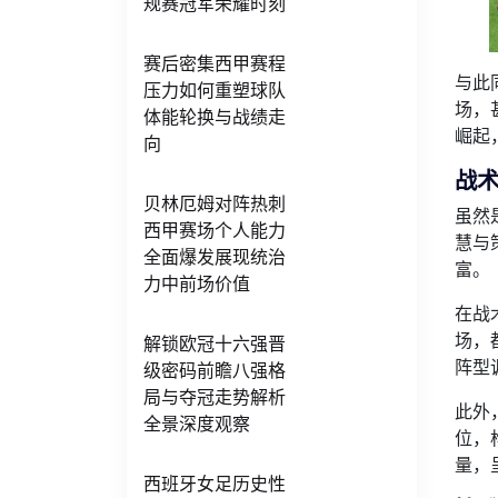
规赛冠军荣耀时刻
赛后密集西甲赛程
与此
压力如何重塑球队
场，
体能轮换与战绩走
崛起
向
战
贝林厄姆对阵热刺
虽然
西甲赛场个人能力
慧与
全面爆发展现统治
富。
力中前场价值
在战
场，
解锁欧冠十六强晋
阵型
级密码前瞻八强格
局与夺冠走势解析
此外
全景深度观察
位，
量，
西班牙女足历史性