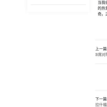
当我
的热
奇。
上一篇
B席对
下一篇
拉什福