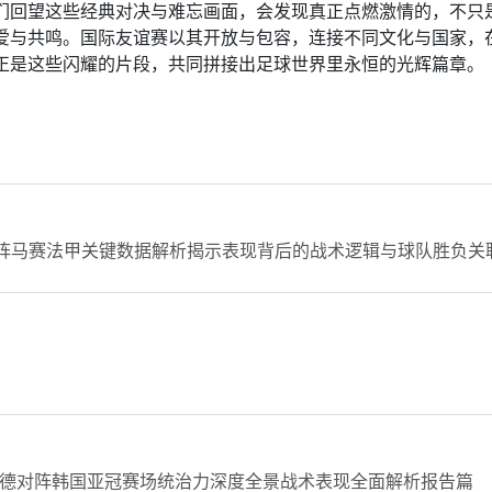
们回望这些经典对决与难忘画面，会发现真正点燃激情的，不只
爱与共鸣。国际友谊赛以其开放与包容，连接不同文化与国家，
正是这些闪耀的片段，共同拼接出足球世界里永恒的光辉篇章。
阵马赛法甲关键数据解析揭示表现背后的战术逻辑与球队胜负关
德对阵韩国亚冠赛场统治力深度全景战术表现全面解析报告篇