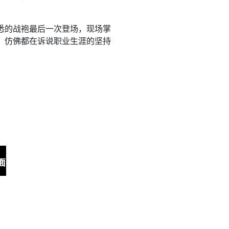
悉的战袍最后一次登场，现场掌
，仿佛都在诉说职业生涯的坚持