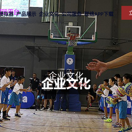
G模拟器
产品展示
企业文化
公司服务
联络APP下载
企业文化
首页-
企业文化