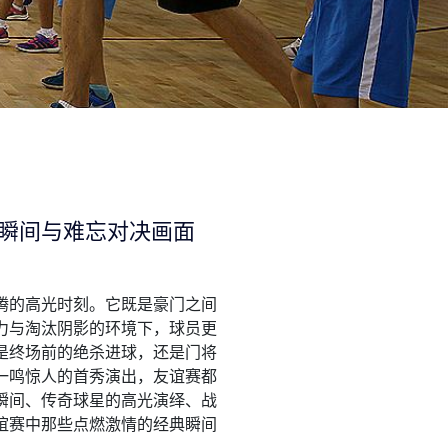
瞬间与难忘对决画面
腾的高光时刻。它既是豪门之间
力与淘汰阴影的环境下，球员更
是终场前的绝杀进球，还是门将
一鸣惊人的首秀演出，友谊赛都
瞬间、传奇球星的高光演绎、战
谊赛中那些点燃激情的经典瞬间