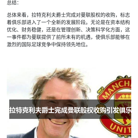
总结：
总体来看，拉特克利夫爵士完成对曼联股权的收购，标志
着俱乐部进入了一个全新的发展阶段。无论是在资本结构
优化、财务稳健，还是在管理创新、决策科学化方面，这
一事件都为曼联提供了前所未有的机遇，使俱乐部能够在
激烈的国际足球竞争中保持领先地位。