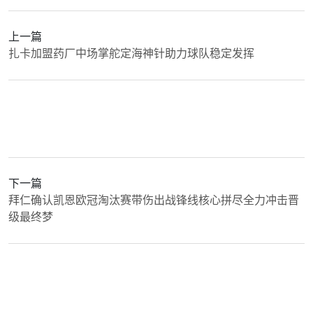
上一篇
扎卡加盟药厂中场掌舵定海神针助力球队稳定发挥
下一篇
拜仁确认凯恩欧冠淘汰赛带伤出战锋线核心拼尽全力冲击晋
级最终梦