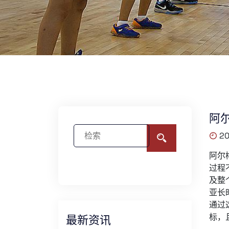
阿
20
阿尔
过程
及整
亚长
通过
标，
最新资讯