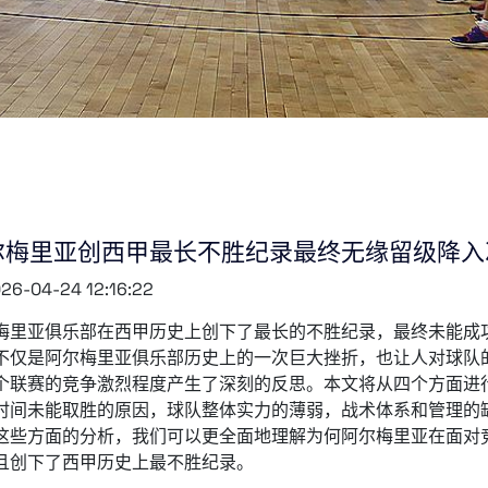
尔梅里亚创西甲最长不胜纪录最终无缘留级降入
26-04-24 12:16:22
梅里亚俱乐部在西甲历史上创下了最长的不胜纪录，最终未能成
不仅是阿尔梅里亚俱乐部历史上的一次巨大挫折，也让人对球队
个联赛的竞争激烈程度产生了深刻的反思。本文将从四个方面进
时间未能取胜的原因，球队整体实力的薄弱，战术体系和管理的
这些方面的分析，我们可以更全面地理解为何阿尔梅里亚在面对
且创下了西甲历史上最不胜纪录。