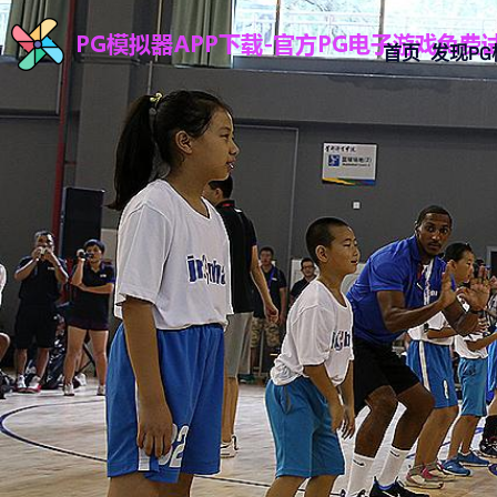
首页
发现P