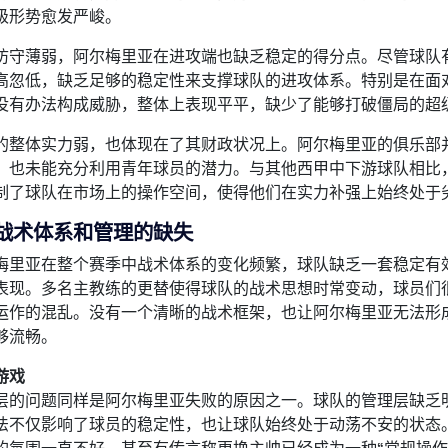
级形势愈发严峻。
防守薄弱，阿尔梅里亚在进攻端也缺乏稳定的得分点。尽管球队
高忽低，缺乏足够的稳定性来支撑球队的进攻体系。特别是在面
没有办法构成威胁，整体上表现平平，缺少了能够打破僵局的超
的整体实力弱，也体现在了其财政状况上。阿尔梅里亚的俱乐部
，也未能充分利用青年球员的潜力。与其他西甲中下游球队相比
制了球队在市场上的操作空间，使得他们在实力补强上始终处于
战术体系和管理的缺失
梅里亚在整个赛季中战术体系的变化频繁，球队缺乏一套稳定有
表现。多名主教练的更替使得球队的战术思想时常变动，球员们
运作的混乱。没有一个清晰的战术框架，也让阿尔梅里亚无法形
够流畅。
游戏
层的问题同样是阿尔梅里亚失败的原因之一。球队的管理层缺乏
法不仅影响了球员的稳定性，也让球队始终处于动荡不安的状态