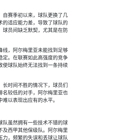
。自赛季初以来，球队更换了几
术的适应能力差，导致了球队的
，球员间缺乏默契，尤其是在防
锋线，阿尔梅里亚未能找到足够
稳定。在联赛如此高强度的竞争
致使球队始终无法找到一条持续
。长时间不胜的情况下，球员们
排名较低的对手，阿尔梅里亚也
中难以表现出应有的水平。
球队虽然拥有一些技术不错的球
不及西甲其他保级队。阿尔梅里
压力，频繁的失误和丢球让球队