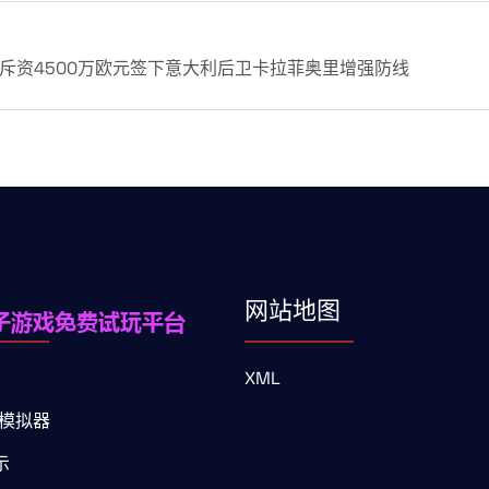
斥资4500万欧元签下意大利后卫卡拉菲奥里增强防线
网站地图
XML
G模拟器
示