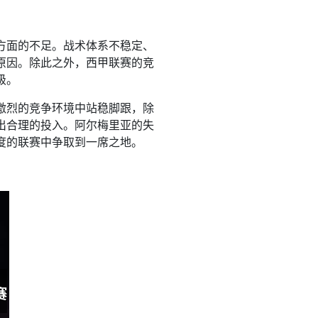
方面的不足。战术体系不稳定、
原因。除此之外，西甲联赛的竞
级。
激烈的竞争环境中站稳脚跟，除
出合理的投入。阿尔梅里亚的失
度的联赛中争取到一席之地。