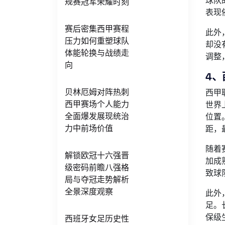
球队
规赛冠军荣耀时刻
表现
赛后密集西甲赛程
此外
压力如何重塑球队
却没
体能轮换与战绩走
调整
向
4、
贝林厄姆对阵热刺
西甲
西甲赛场个人能力
世界
全面爆发展现统治
位置
力中前场价值
距，
随着
解锁欧冠十六强晋
加成
级密码前瞻八强格
致球
局与夺冠走势解析
全景深度观察
此外
足。
保级
西班牙女足历史性