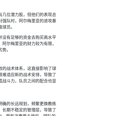
有几位潜力股，但他们的表现总
对强队时，阿尔梅里亚的进攻基
级球员。
并没有足够的资金去购买高水平
，阿尔梅里亚的财力较为有限，
劣势。
效的战术体系，这直接影响了球
很难适应新的战术安排，导致了
成战斗力，队员之间的配合也显
明确的长远规划，频繁更换教练
。长期不稳定的管理层，导致了