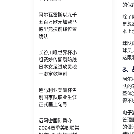
的保
阿尔瓦雷斯以九千
除了
五百万欧元加盟马
是忽
德里竞技前锋位置
本上
确认
球队
球员
长谷川唯世界杯小
这限
组赛妙传撕裂防线
日本女足进攻灵魂
3、
一脚定乾坤刻
阿尔
队的
迪马利亚美洲杯告
整体
别国家队职业生涯
得不
正式画上句号
电子
管理
迈阿密国际勇夺
的做
2024赛季美职联常