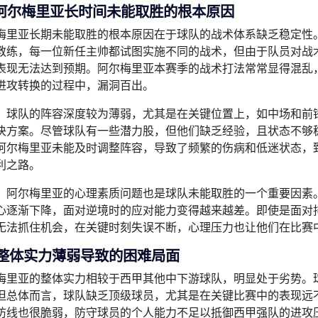
阿尔梅里亚长时间未能取胜的根本原因
梅里亚长期未能取胜的根本原因在于球队的战术体系缺乏稳定性
教练，每一位新任主帅都试图实施不同的战术，但由于队员对战
表现无法达到预期。阿尔梅里亚本赛季的战术打法常常显得混乱
进攻转换的过程中，漏洞百出。
，球队的阵容深度较为薄弱，尤其是在关键位置上，如中场和前
决方案。尽管球队有一些潜力股，但他们缺乏经验，且状态不够
阿尔梅里亚未能及时调整阵容，导致了频繁的伤病和低迷状态，
利之路。
，阿尔梅里亚的心理素质问题也是球队未能取胜的一个重要因素
心逐渐下降，面对逆境时的应对能力变得越来越差。即使是面对
无法抓住机会，在关键时刻失误不断，心理压力也让他们在比赛
整体实力薄弱导致的困难局面
梅里亚的整体实力相较于西甲其他中下游球队，明显处于劣势。
但总体而言，球队缺乏顶级球员，尤其是在关键比赛中的表现远
防线也很脆弱，防守球员的个人能力不足以抵御西甲强队的进攻