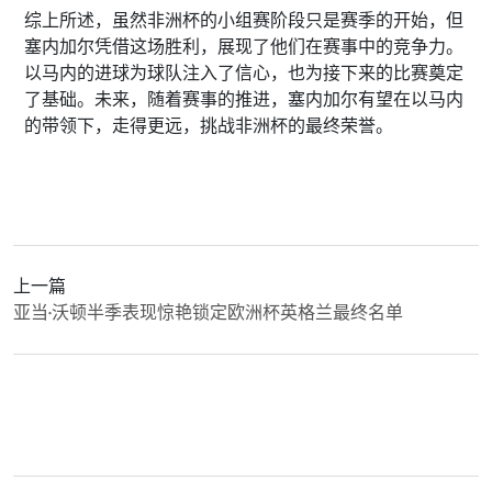
综上所述，虽然非洲杯的小组赛阶段只是赛季的开始，但
塞内加尔凭借这场胜利，展现了他们在赛事中的竞争力。
以马内的进球为球队注入了信心，也为接下来的比赛奠定
了基础。未来，随着赛事的推进，塞内加尔有望在以马内
的带领下，走得更远，挑战非洲杯的最终荣誉。
上一篇
亚当·沃顿半季表现惊艳锁定欧洲杯英格兰最终名单