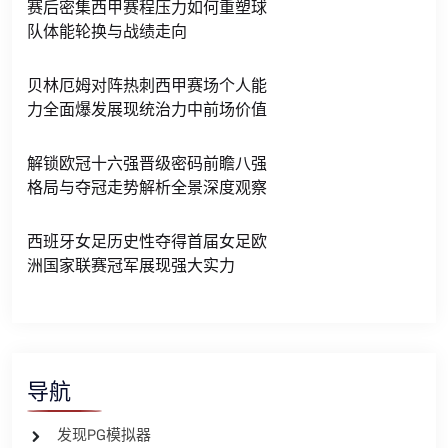
赛后密集西甲赛程压力如何重塑球
队体能轮换与战绩走向
贝林厄姆对阵热刺西甲赛场个人能
力全面爆发展现统治力中前场价值
解锁欧冠十六强晋级密码前瞻八强
格局与夺冠走势解析全景深度观察
西班牙女足历史性夺得首届女足欧
洲国家联赛冠军展现强大实力
导航
发现PG模拟器