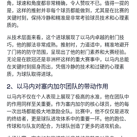
角，球速和角度都非常精确，令人赞叹不已。值得一提的
是，这样的推射并非每个球员都能做到，尤其是在比赛的
关键时刻，保持冷静和精准是非常考验球员技术和心理素
质的。
从技术层面来看，这个进球展现了以马内卓越的射门技
巧，他的脚法非常成熟。推射时，力道适中，精准地避开
了门将的防守范围，呈现出了他的射门素养和大赛经验。
无论是在欧冠还是非洲杯这样的重大赛事中，以马内总能
在关键时刻挺身而出，凭借冷静的技术和过硬的心理素
质，为球队取得进球。
2、以马内对塞内加尔团队的带动作用
以马内不仅在个人表现上展现了极高的水准，他在团队中
的作用同样至关重要。作为塞内加尔的核心球员，他的每
一次出场都能极大地激励全队。比赛中，他不仅仅是进攻
的终结者，更是球队进攻体系中的重要一环。他的跑位、
传球和与队友的配合，为球队创造了更多的进攻机会。