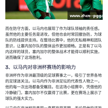
而在防守方面，以马内也展现了作为球队领袖的责任感。
虽然他的主要任务是进攻，但他也会时常回撤协防，为球
队的防线提供支持。在整场比赛中，他的无私精神和团队
意识，让塞内加尔队的整体运作更加顺畅。正是有了以马
内这样的球员，塞内加尔的整体战术才能得以顺利实施，
进而确保了这场胜利。
3、以马内对非洲杯赛场的影响力
非洲杯作为非洲最顶级的足球赛事之一，吸引了世界各地
的足球迷关注。以马内作为非洲足坛的代表性人物之一，
他的每一次出场都备受瞩目。在这场小组赛中，凭借他的
冷静破门，塞内加尔不仅赢得了比赛，更在赛场上展示了
球队的强大实力。