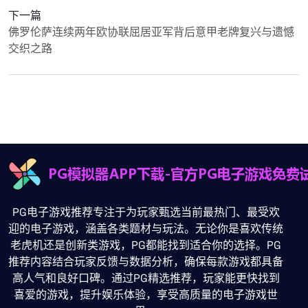
下一篇
佛罗伦萨连续两年欧协联屈居亚军背后意甲老牌复兴与遗憾
交织之路
PG电子游戏推荐专注于为玩家甄选当前最热门、最受欢
迎的电子游戏，涵盖各类题材与玩法。无论你是喜欢传统
老虎机还是创新类游戏，PG都能找到适合你的选择。PG
推荐内容结合玩家反馈与数据分析，确保每款游戏都具备
高人气和良好口碑。通过PG精选推荐，玩家能更快找到
喜爱的游戏，提升娱乐体验，享受高质量的电子游戏世