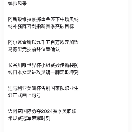
统帅风采
阿斯顿维拉豪掷重金签下中场奥纳
纳补强阵容剑指新赛季突破目标
阿尔瓦雷斯以九千五百万欧元加盟
马德里竞技前锋位置确认
长谷川唯世界杯小组赛妙传撕裂防
线日本女足进攻灵魂一脚定乾坤刻
迪马利亚美洲杯告别国家队职业生
涯正式画上句号
迈阿密国际勇夺2024赛季美职联
常规赛冠军荣耀时刻