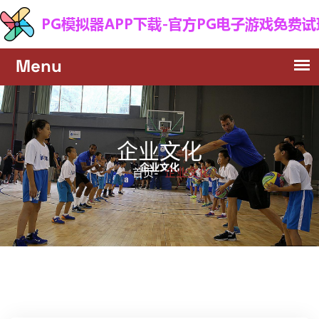
企业文化
企业文化
首页-