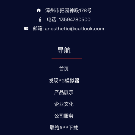
漳州市把园神殿178号
电话: 13594780500
邮箱: anesthetic@outlook.com
导航
首页
发现PG模拟器
产品展示
企业文化
公司服务
联络APP下载