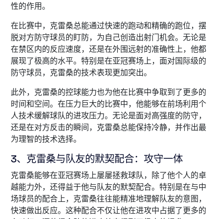
性的作用。
在比赛中，克雷桑总能通过快速的跑动和精确的跑位，摆
脱对方防守球员的盯防，为自己创造出射门机会。无论是
在禁区内的反应速度，还是在外围远射的准确性上，他都
展现了极高的水平。特别是在亚冠赛场上，面对国际级的
防守球员，克雷桑的技术表现更加突出。
此外，克雷桑的控球能力也为他在比赛中争取到了更多的
时间和空间。在压力巨大的比赛中，他能够在前场利用个
人技术缓解球队的进攻压力。无论是面对高强度的防守，
还是在对方反击的瞬间，克雷桑总能保持冷静，并作出最
为理智的技术选择。
3、克雷桑与队友的默契配合：攻守一体
克雷桑能够在亚冠赛场上屡屡拯救球队，除了他个人的卓
越能力外，还得益于他与队友的默契配合。特别是在与中
场球员的配合上，克雷桑往往能精准地理解队友的意图，
快速做出反应。这种配合不仅让他在进攻中占据了更多的