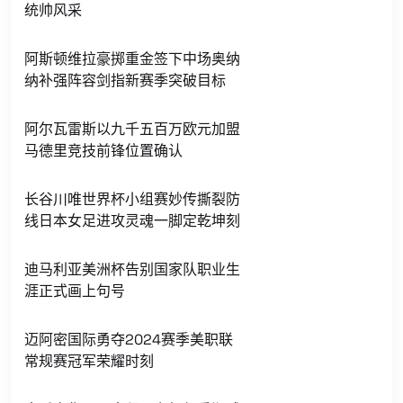
统帅风采
阿斯顿维拉豪掷重金签下中场奥纳
纳补强阵容剑指新赛季突破目标
阿尔瓦雷斯以九千五百万欧元加盟
马德里竞技前锋位置确认
长谷川唯世界杯小组赛妙传撕裂防
线日本女足进攻灵魂一脚定乾坤刻
迪马利亚美洲杯告别国家队职业生
涯正式画上句号
迈阿密国际勇夺2024赛季美职联
常规赛冠军荣耀时刻