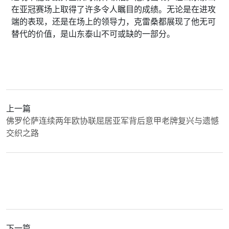
在亚冠赛场上取得了许多令人瞩目的成绩。无论是在进攻
端的表现，还是在场上的领导力，克雷桑都展现了他无可
替代的价值，是山东泰山不可或缺的一部分。
上一篇
佛罗伦萨连续两年欧协联屈居亚军背后意甲老牌复兴与遗憾
交织之路
下一篇