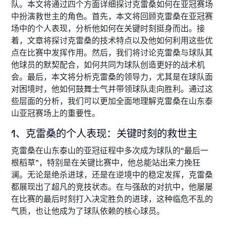
队。本文将通过四个方面详细探讨克雷桑如何在亚冠赛场
中扮演救世主的角色。首先，本文将回顾克雷桑在亚冠赛
场中的个人表现，分析他如何在关键时刻挺身而出。接
着，文章将探讨克雷桑的技术特点以及他如何利用这些优
点在比赛中发挥作用。然后，我们将讨论克雷桑与球队其
他球员的默契配合，如何共同为球队创造更好的战术机
会。最后，本文将分析克雷桑的领导力，尤其是在球队面
对困境时，他如何鼓舞士气并带领球队走向胜利。通过这
些层面的分析，我们可以更加全面地理解克雷桑在山东泰
山亚冠赛场上的重要性。
1、克雷桑的个人表现：关键时刻的救世主
克雷桑在山东泰山的亚冠征程中多次成为球队的“最后一
根稻草”，特别是在关键比赛中，他总能站出来力挽狂
澜。无论是绝杀进球，还是在逆境中的稳定发挥，克雷桑
都展现出了超凡的竞技状态。在与强敌的对抗中，他屡屡
在比赛的最后时刻打入决定胜负的进球，这种临危不乱的
气质，也让他成为了球队依赖的核心球员。