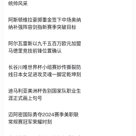
统帅风采
阿斯顿维拉豪掷重金签下中场奥纳
纳补强阵容剑指新赛季突破目标
阿尔瓦雷斯以九千五百万欧元加盟
马德里竞技前锋位置确认
长谷川唯世界杯小组赛妙传撕裂防
线日本女足进攻灵魂一脚定乾坤刻
迪马利亚美洲杯告别国家队职业生
涯正式画上句号
迈阿密国际勇夺2024赛季美职联
常规赛冠军荣耀时刻