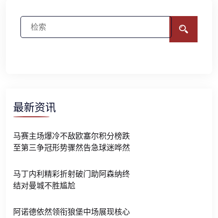
最新资讯
马赛主场爆冷不敌欧塞尔积分榜跌
至第三争冠形势骤然告急球迷哗然
马丁内利精彩折射破门助阿森纳终
结对曼城不胜尴尬
阿诺德依然领衔狼堡中场展现核心