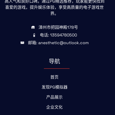
高人气和良好口碑。通过PG精选推荐，玩家能更快找到
喜爱的游戏，提升娱乐体验，享受高质量的电子游戏世
界。
漳州市把园神殿178号
电话: 13594780500
邮箱: anesthetic@outlook.com
导航
首页
发现PG模拟器
产品展示
企业文化