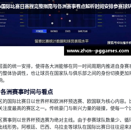
层面的统一安排，使得各大洲能够在同一时间周期内推进自身赛
的整体协调性，也让球员在国家队与俱乐部之间的身份切换更加
响。
、各洲赛事时间与看点
区的国际比赛日以世界杯和欧洲杯预选赛、欧国联为核心内容。
关注度最高的赛区之一。传统豪门与新兴力量的碰撞，使每一个
区赛事则以世界杯预选赛为绝对主线。由于参赛球队数量少、循
出线形势。阿根廷、巴西、乌拉圭等球队在国际比赛日往往迎来