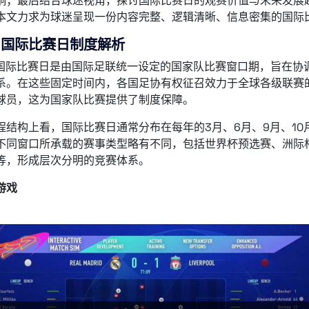
响；最后结合球迷视角，探讨国际比赛日的观赛价值与未来发展
本文力求为球迷呈现一份内容完整、逻辑清晰、信息密集的国际
、国际比赛日制度解析
FA国际比赛日是由国际足联统一设定的国家队比赛窗口期，旨在
系。在这些固定时间内，各国足协有权征召效力于全球各级联赛
球员，这为国家队比赛提供了制度保障。
程结构上看，国际比赛日通常分布在每年的3月、6月、9月、10月
不同窗口所承载的赛事类型略有不同，包括世界杯预选赛、洲际
等，形成层次分明的竞赛体系。
游戏