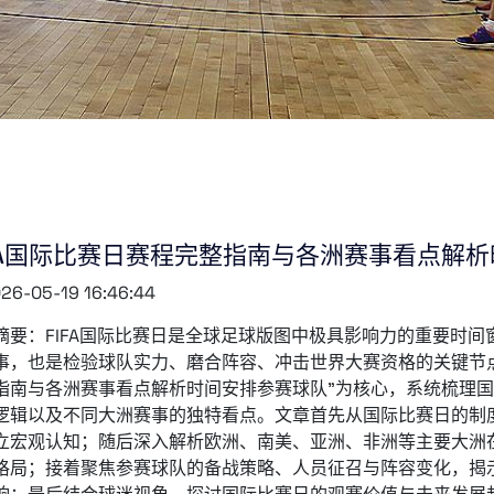
IFA国际比赛日赛程完整指南与各洲赛事看点解
26-05-19 16:46:44
摘要：FIFA国际比赛日是全球足球版图中极具影响力的重要时
事，也是检验球队实力、磨合阵容、冲击世界大赛资格的关键节点。
指南与各洲赛事看点解析时间安排参赛球队”为核心，系统梳理
逻辑以及不同大洲赛事的独特看点。文章首先从国际比赛日的制
立宏观认知；随后深入解析欧洲、南美、亚洲、非洲等主要大洲
格局；接着聚焦参赛球队的备战策略、人员征召与阵容变化，揭