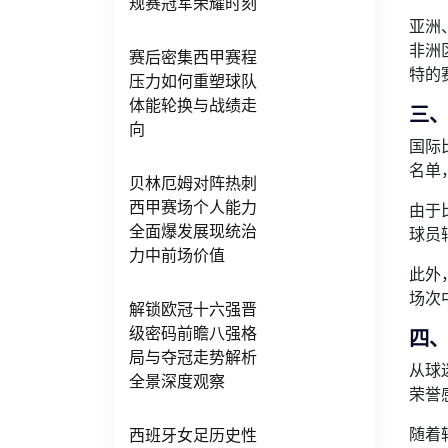
规赛冠军荣耀时刻
亚洲
非洲
赛后密集西甲赛程
特的
压力如何重塑球队
体能轮换与战绩走
三
向
国际
名单
贝林厄姆对阵热刺
西甲赛场个人能力
由于
全面爆发展现统治
球员
力中前场价值
此外
场次
解锁欧冠十六强晋
级密码前瞻八强格
四
局与夺冠走势解析
从球
全景深度观察
荣誉
随着
西班牙女足历史性