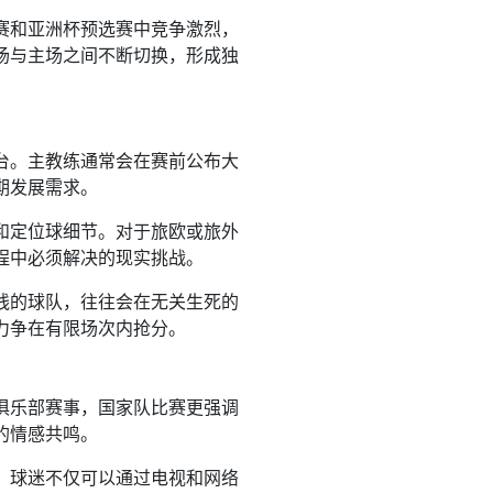
赛和亚洲杯预选赛中竞争激烈，
场与主场之间不断切换，形成独
台。主教练通常会在赛前公布大
期发展需求。
和定位球细节。对于旅欧或旅外
程中必须解决的现实挑战。
线的球队，往往会在无关生死的
力争在有限场次内抢分。
俱乐部赛事，国家队比赛更强调
的情感共鸣。
。球迷不仅可以通过电视和网络