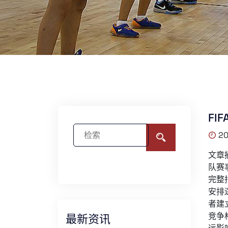
F
20
文章
队赛
完整
安排
者建
竞争
最新资讯