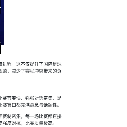
事进程。这不仅提升了国际足球
规范，减少了赛程冲突带来的负
比赛节奏快、强强对话密集，是
比赛窗口都充满悬念与话题性。
环赛制密集，每一场比赛都直接
高强度对抗，比赛质量极高。