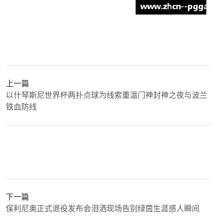
上一篇
以什琴斯尼世界杯两扑点球为线索重温门神封神之夜与波兰
铁血防线
下一篇
保利尼奥正式退役发布会泪洒现场告别绿茵生涯感人瞬间