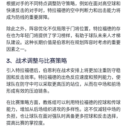
根据对手的不同特点调整防守策略，例如在面对高空球和
快速反击的对手时，特拉福德的空中判断力和出击能力将
成为防线的重要屏障。
除此之外，阵容优化不仅局限于门将位置，特拉福德的存
在也为年轻门将提供了学习榜样，有助于球队未来人才梯
队建设。这种长期价值是伯恩利在规划阵容时考虑的重要
因素之一。
3、战术调整与比赛策略
引入特拉福德后，伯恩利在战术安排上将更加注重防守稳
固和反击效率。特拉福德的出色反应速度和预判能力，使
球队在防守中可以采取更高压的站位，从而在中场和前场
形成有效的压迫链条。
在比赛策略方面，教练组可以利用特拉福德的控球和传球
能力，增加从后场组织进攻的多样性。这不仅减轻中场的
负担，也让球队在面对强队时具备更多控球和反击选择，
提高比赛的掌控度。