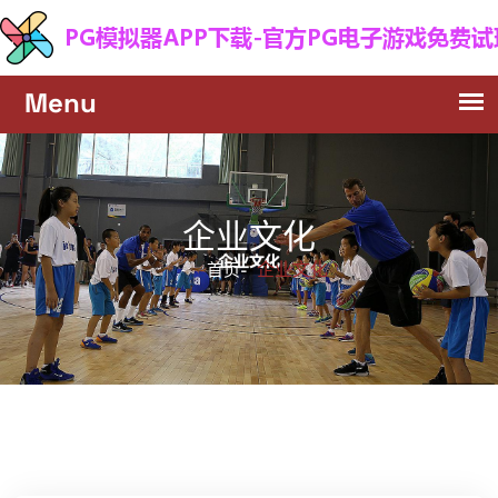
企业文化
企业文化
首页-