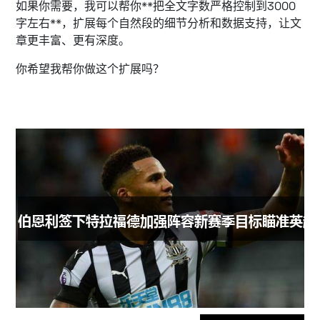
如果你需要，我可以帮你**把全文字数严格控制到3000
字左右**，扩展每个自然段的细节分析和数据支持，让文
章更丰富、更有深度。
你希望我帮你做这个扩展吗？