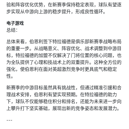
验和阵容优化优势，在新赛季保持稳定表现，球队有望逐
步实现从中游向上游的稳步提升，形成良性循环。
电子游戏
总结：
总体来看，伯恩利签下特拉福德是俱乐部新赛季战略布局
的重要一步。从战略意义、阵容优化、战术调整到中游目
标，特拉福德的加盟不仅解决了门将位置的核心问题，也
为全队提供了心理和技战术上的双重提升。这种全方位的
强化，使伯恩利在面对英超激烈竞争时更具底气和稳定
性。
新赛季的中游目标虽然具有挑战性，但通过精准引援和合
理战术安排，伯恩利有望实现预期。在特拉福德的助力
下，球队不仅能够稳住积分和排名，还能为未来进一步向
上攀升打下坚实基础，展现出新的竞争姿态和发展潜力。
---