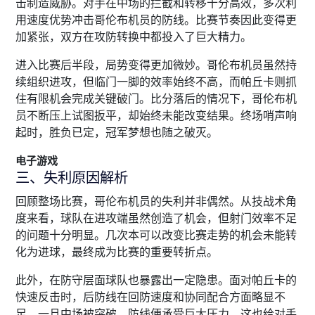
击制造威胁。对手在中场的拦截和转移十分高效，多次利
用速度优势冲击哥伦布机员的防线。比赛节奏因此变得更
加紧张，双方在攻防转换中都投入了巨大精力。
进入比赛后半段，局势变得更加微妙。哥伦布机员虽然持
续组织进攻，但临门一脚的效率始终不高，而帕丘卡则抓
住有限机会完成关键破门。比分落后的情况下，哥伦布机
员不断压上试图扳平，却始终未能改变结果。终场哨声响
起时，胜负已定，冠军梦想也随之破灭。
电子游戏
三、失利原因解析
回顾整场比赛，哥伦布机员的失利并非偶然。从技战术角
度来看，球队在进攻端虽然创造了机会，但射门效率不足
的问题十分明显。几次本可以改变比赛走势的机会未能转
化为进球，最终成为比赛的重要转折点。
此外，在防守层面球队也暴露出一定隐患。面对帕丘卡的
快速反击时，后防线在回防速度和协同配合方面略显不
足。一旦中场被突破，防线便承受巨大压力，这也给对手