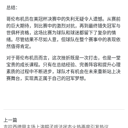
总结：
哥伦布机员在美冠杯决赛中的失利无疑令人遗憾。从赛前
的巨大期待，到比赛中的激烈对抗，再到最终错失冠军与
世俱杯资格，这场比赛为球队和球迷都留下了复杂的情
绪。尽管结果不尽如人意，但球队在整个赛事中的表现依
然值得肯定。
对于哥伦布机员而言，这次挫折既是一次打击，也是一堂
宝贵的成长课程。只有在总结经验、完善阵容和提升心理
素质的过程中不断进步，球队才有机会在未来重新站上决
赛舞台，实现真正属于自己的冠军梦想。
上一篇
吉拉西德甲主场上演帽子戏法状态火热再度引发热议