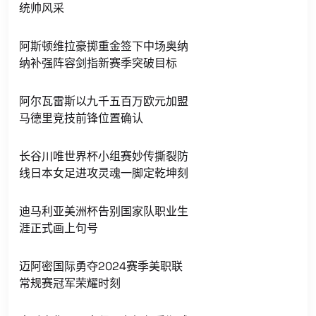
统帅风采
阿斯顿维拉豪掷重金签下中场奥纳
纳补强阵容剑指新赛季突破目标
阿尔瓦雷斯以九千五百万欧元加盟
马德里竞技前锋位置确认
长谷川唯世界杯小组赛妙传撕裂防
线日本女足进攻灵魂一脚定乾坤刻
迪马利亚美洲杯告别国家队职业生
涯正式画上句号
迈阿密国际勇夺2024赛季美职联
常规赛冠军荣耀时刻