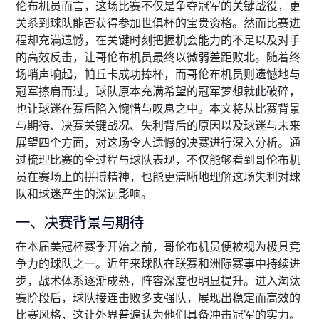
伦布机员而言，这场比赛不仅是争夺冠军的关键战役，更
关系到球队能否获得参加世俱杯的宝贵资格。然而比赛进
程却充满遗憾，在关键时刻把握机会能力的不足以及对手
的高效反击，让哥伦布机员最终以微弱差距败北。随着终
场哨声响起，帕丘卡成功捧杯，而哥伦布机员则遗憾地与
冠军擦肩而过。球队原本充满希望的冠军梦想就此破碎，
也让球迷在赛后陷入惋惜与叹息之中。本文将从比赛背景
与期待、决赛关键战况、失利背后的原因以及球迷与未来
展望四个方面，对这场令人遗憾的决赛进行深入分析。通
过梳理比赛的全过程与球队表现，不仅能够看到哥伦布机
员在赛场上的拼搏精神，也能更清晰地理解这场失利对球
队和球迷产生的深远影响。
一、决赛背景与期待
在本届美冠杯赛季开始之前，哥伦布机员便被视为极具竞
争力的球队之一。近年来球队在联赛和洲际赛事中持续进
步，战术体系逐渐成熟，阵容深度也明显提升。进入淘汰
赛阶段后，球队接连击败多支强队，展现出稳定而高效的
比赛风格，这让外界普遍认为他们具备冲击冠军的实力。