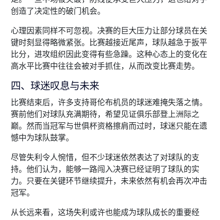
创造了决定性的破门机会。
心理因素同样不可忽视。决赛的巨大压力让部分球员在关
键时刻显得略微紧张。比赛越接近尾声，球队越急于扳平
比分，进攻组织因此变得有些急躁。这种心态上的变化在
高水平比赛中往往会被对手抓住，从而改变比赛走势。
四、球迷叹息与未来
比赛结束后，许多支持哥伦布机员的球迷难掩失落之情。
赛前他们对球队充满期待，希望见证俱乐部登上洲际之
巅。然而当冠军与世俱杯资格擦肩而过时，球迷只能在遗
憾中为球队鼓掌。
尽管失利令人惋惜，但不少球迷依然表达了对球队的支
持。他们认为，能够一路闯入决赛已经证明了球队的实
力。只要在关键环节继续提升，未来依然有机会再次冲击
冠军。
从长远来看，这场失利或许也能成为球队成长的重要经