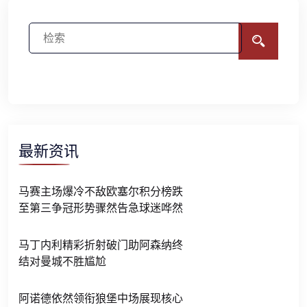
最新资讯
马赛主场爆冷不敌欧塞尔积分榜跌
至第三争冠形势骤然告急球迷哗然
马丁内利精彩折射破门助阿森纳终
结对曼城不胜尴尬
阿诺德依然领衔狼堡中场展现核心