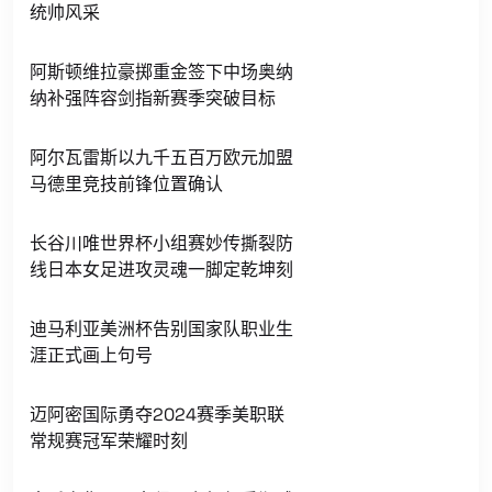
统帅风采
阿斯顿维拉豪掷重金签下中场奥纳
纳补强阵容剑指新赛季突破目标
阿尔瓦雷斯以九千五百万欧元加盟
马德里竞技前锋位置确认
长谷川唯世界杯小组赛妙传撕裂防
线日本女足进攻灵魂一脚定乾坤刻
迪马利亚美洲杯告别国家队职业生
涯正式画上句号
迈阿密国际勇夺2024赛季美职联
常规赛冠军荣耀时刻