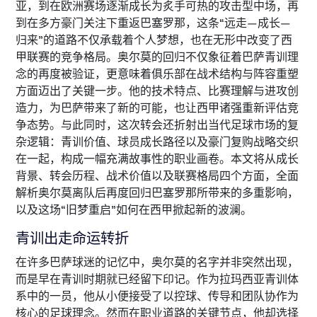
亚，到在欧洲赛场逐渐成长为炙手可热的攻击型中场，再
到在多方豪门关注下重返巴塞罗那，这条“远走—成长—
归来”的道路不仅承载着个人梦想，也在无形中改变了西
甲联赛的竞争格局。奥尔莫的回归不仅象征着巴萨青训理
念的再度被验证，更意味着俱乐部在战术结构与阵容重塑
方面迈出了关键一步。他的技术特点、比赛理解与进攻创
造力，为巴萨带来了新的可能，也让西甲诸强重新评估竞
争态势。与此同时，这次转会还折射出当代足球市场的复
杂逻辑：青训价值、球员成长路径以及豪门复购战略交织
在一起，构成一幅充满故事性的职业画卷。本文将从成长
背景、转会历程、战术价值以及联赛格局四个方面，全面
解析奥尔莫离队后再度回归巴塞罗那所带来的多重影响，
以及这场“旧梦重启”如何在西甲掀起新的波澜。
青训出走命运转折
在许多巴萨球迷的记忆中，奥尔莫的名字并非突然出现，
而是早在青训时期就已经留下印记。作为拉玛西亚青训体
系中的一员，他从小便接受了以控球、传导和团队协作为
核心的足球理念。然而在职业道路的关键节点，他却选择