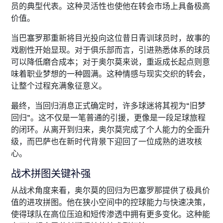
员的典型代表。这种灵活性也使他在转会市场上具备极高
价值。
当巴塞罗那重新将目光投向这位昔日青训球员时，故事的
戏剧性开始显现。对于俱乐部而言，引进熟悉体系的球员
可以降低磨合成本；对于奥尔莫来说，重返成长起点则意
味着职业梦想的一种圆满。这种情感与现实交织的转会，
让整个过程充满象征意义。
最终，当回归消息正式确定时，许多球迷将其视为“旧梦
回归”。这不仅是一笔普通的引援，更像是一段足球旅程
的闭环。从离开到归来，奥尔莫完成了个人能力的全面升
级，而巴萨也在新时代背景下迎回了一位成熟的进攻核
心。
战术拼图关键补强
从战术角度来看，奥尔莫的回归为巴塞罗那提供了极具价
值的进攻拼图。他在狭小空间中的控球能力与快速决策，
使得球队在高位压迫和短传渗透中拥有更多变化。这种能