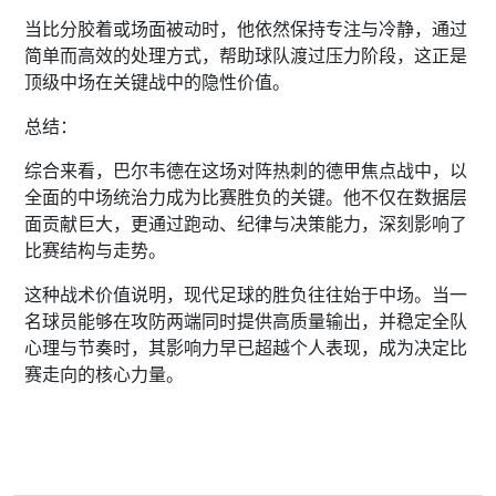
当比分胶着或场面被动时，他依然保持专注与冷静，通过
简单而高效的处理方式，帮助球队渡过压力阶段，这正是
顶级中场在关键战中的隐性价值。
总结：
综合来看，巴尔韦德在这场对阵热刺的德甲焦点战中，以
全面的中场统治力成为比赛胜负的关键。他不仅在数据层
面贡献巨大，更通过跑动、纪律与决策能力，深刻影响了
比赛结构与走势。
这种战术价值说明，现代足球的胜负往往始于中场。当一
名球员能够在攻防两端同时提供高质量输出，并稳定全队
心理与节奏时，其影响力早已超越个人表现，成为决定比
赛走向的核心力量。