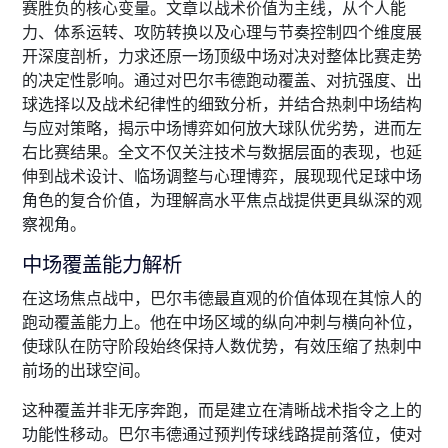
赛胜负的核心变量。文章以战术价值为主线，从个人能
力、体系运转、攻防转换以及心理与节奏控制四个维度展
开深度剖析，力求还原一场顶级中场对决对整体比赛走势
的决定性影响。通过对巴尔韦德跑动覆盖、对抗强度、出
球选择以及战术纪律性的细致分析，并结合热刺中场结构
与应对策略，揭示中场博弈如何放大球队优劣势，进而左
右比赛结果。全文不仅关注技术与数据层面的表现，也延
伸到战术设计、临场调整与心理博弈，展现现代足球中场
角色的复合价值，为理解高水平焦点战提供更具纵深的观
察视角。
中场覆盖能力解析
在这场焦点战中，巴尔韦德最直观的价值体现在其惊人的
跑动覆盖能力上。他在中场区域的纵向冲刺与横向补位，
使球队在防守阶段始终保持人数优势，有效压缩了热刺中
前场的出球空间。
这种覆盖并非无序奔跑，而是建立在清晰战术指令之上的
功能性移动。巴尔韦德通过预判传球线路提前落位，使对