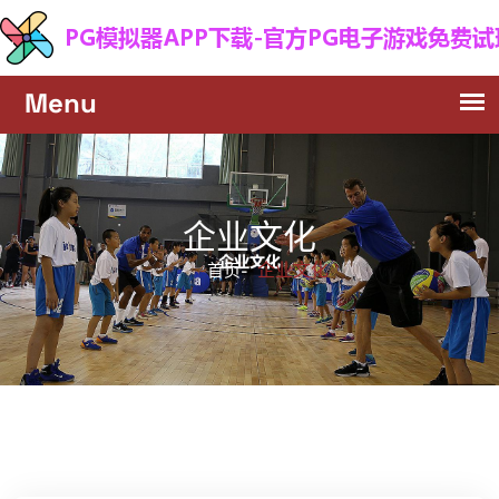
企业文化
企业文化
首页-