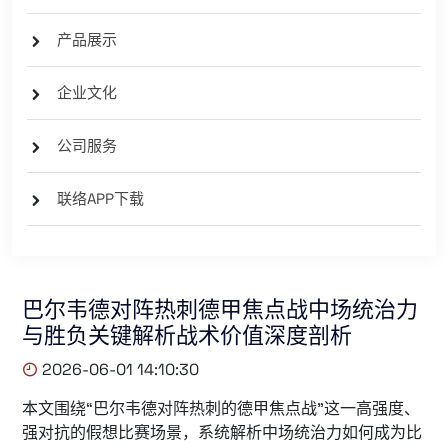
产品展示
企业文化
公司服务
联络APP下载
巴尔韦德对阵热刺德甲焦点战中场统治力
与胜负关键解析战术价值深度剖析
2026-06-01 14:10:30
本文围绕“巴尔韦德对阵热刺的德甲焦点战”这一高强度、
强对抗的假想比赛场景，系统解析中场统治力如何成为比