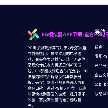
导航
首页
PG电子游戏推荐专注于为玩家甄选
当前最热门、最受欢迎的电子游
发现P
戏，涵盖各类题材与玩法。无论你
是喜欢传统老虎机还是创新类游
产品展
戏，PG都能找到适合你的选择。PG
企业文
推荐内容结合玩家反馈与数据分
析，确保每款游戏都具备高人气和
公司服
良好口碑。通过PG精选推荐，玩家
联络AP
能更快找到喜爱的游戏，提升娱乐
体验，享受高质量的电子游戏世
界。