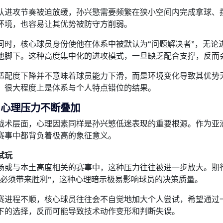
队进攻节奏被迫放缓，孙兴慜需要频繁在狭小空间内完成拿球、
环境，也容易让其优势被防守方削弱。
同时，核心球员身份使他在体系中被默认为“问题解决者”，无论
他脚下。这种高度集中化的进攻模式，一旦缺乏配合支撑，反而
适配度下降并不意味着球员能力下滑，而是环境变化导致其优势
，很大程度上是体系与个人特点错位的结果。
、心理压力不断叠加
战术层面，心理因素同样是孙兴慜低迷表现的重要根源。作为亚
赛事中都背负着极高的象征意义。
试玩
场或与本土高度相关的赛事中，这种压力往往被进一步放大。期待
“必须带来胜利”，这种心理暗示极易影响球员的决策质量。
赛进程不顺，核心球员往往会不自觉地加大个人尝试，希望通过
下的选择，反而可能导致技术动作变形和判断失误。