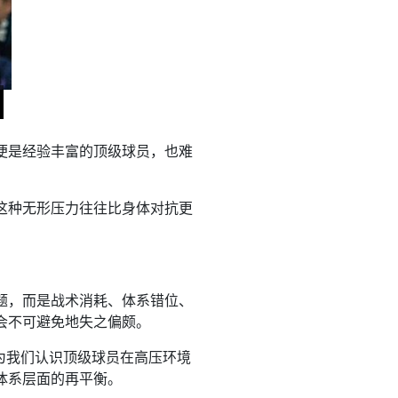
便是经验丰富的顶级球员，也难
这种无形压力往往比身体对抗更
题，而是战术消耗、体系错位、
会不可避免地失之偏颇。
为我们认识顶级球员在高压环境
体系层面的再平衡。