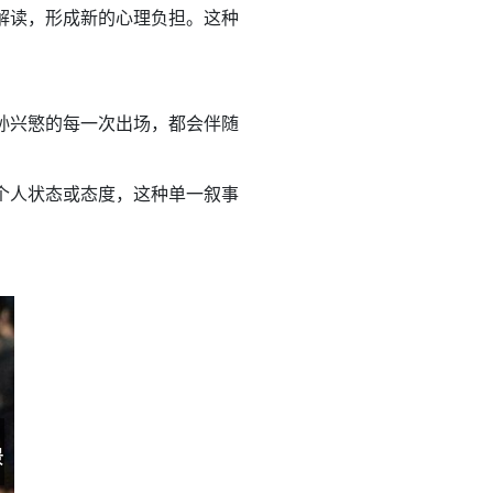
解读，形成新的心理负担。这种
孙兴慜的每一次出场，都会伴随
个人状态或态度，这种单一叙事