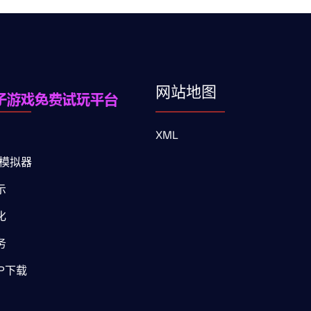
网站地图
XML
G模拟器
示
化
务
P下载