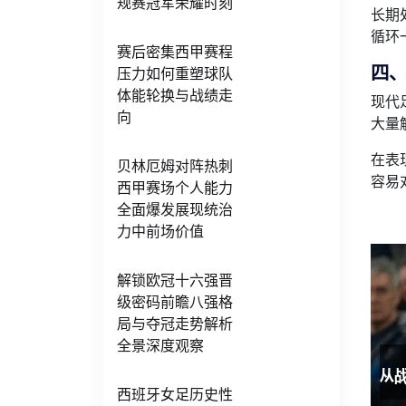
规赛冠军荣耀时刻
长期
循环
赛后密集西甲赛程
四
压力如何重塑球队
体能轮换与战绩走
现代
向
大量
在表
贝林厄姆对阵热刺
容易
西甲赛场个人能力
全面爆发展现统治
力中前场价值
解锁欧冠十六强晋
级密码前瞻八强格
局与夺冠走势解析
全景深度观察
西班牙女足历史性