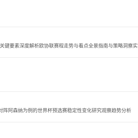
关键要素深度解析欧协联赛程走势与看点全景指南与策略洞察实
对阵阿森纳为例的世界杯预选赛稳定性变化研究观察趋势分析