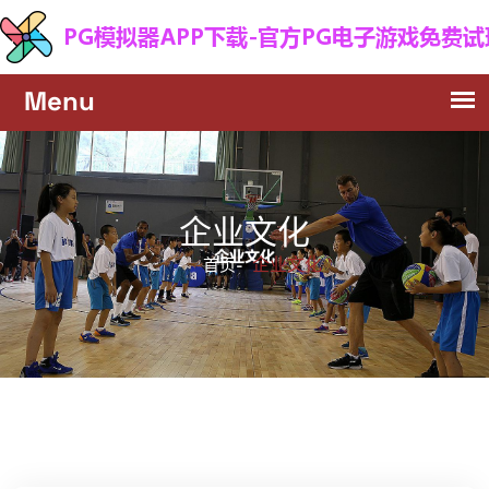
企业文化
企业文化
首页-