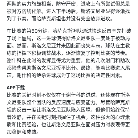
两队的实力旗鼓相当，防守严密，进攻上有所尝试但总是
被对方防线化解。进入下半场后，斯洛文尼亚显得逐渐找
到了节奏，而哈萨克斯坦也并没有完全放弃进攻。
在比赛的第60分钟，哈萨克斯坦队通过快速反击率先打破
了场上僵局，这一进球使得斯洛文尼亚队一度处于被动局
面。然而，斯洛文尼亚并未因此而丧失斗志，球队在主教
练的指挥下积极调整战术，逐渐恢复了控制比赛的节奏。
谢什科在此时的发挥显得尤为重要，他的几次射门和助攻
都险些帮助斯洛文尼亚扳平比分。最终，随着比赛进入尾
声，谢什科的绝杀进球成为了这场比赛的决定性因素。
APP下载
比赛的关键时刻不仅仅在于谢什科的进球，还体现在斯洛
文尼亚队整个团队的反应速度与应变能力。尽管哈萨克斯
坦的反击一度让斯洛文尼亚队陷入困境，但他们始终保持
着冷静，并在关键时刻把握住了机会。这种强大的心理素
质和比赛经验，也让斯洛文尼亚队在面对压力时表现得更
加稳健和成熟。