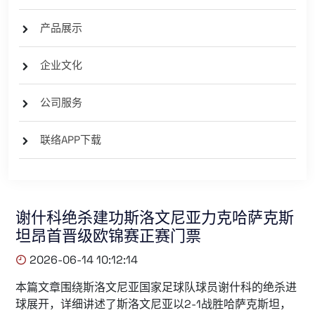
产品展示
企业文化
公司服务
联络APP下载
谢什科绝杀建功斯洛文尼亚力克哈萨克斯
坦昂首晋级欧锦赛正赛门票
2026-06-14 10:12:14
本篇文章围绕斯洛文尼亚国家足球队球员谢什科的绝杀进
球展开，详细讲述了斯洛文尼亚以2-1战胜哈萨克斯坦，