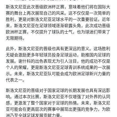
斯洛文尼亚此次晋级欧洲杯正赛，意味着他们将在国际大
赛的舞台上再次展现自己的风采。这不仅仅是一次简单的
胜利，更是对斯洛文尼亚足球水平的一次重要验证。近年
来，斯洛文尼亚在足球领域逐渐崭露头角，此次成功晋级
欧洲杯正赛，不仅提升了球队的士气，也为球迷们带来了
无限期待。
此外，斯洛文尼亚的晋级也具有更深远的意义。这场胜利
无疑会激励更多年轻球员投身足球运动，助推国内足球的
发展。谢什科的出色表现尤为引人注目，他的成功不仅是
个人的荣耀，更是斯洛文尼亚足球青训系统成果的一次展
示。未来，斯洛文尼亚队可能会成为欧洲足球新兴力量的
代表之一。
斯洛文尼亚的晋级对于国家足球的长期发展也具有深远影
响。通过本次比赛，斯洛文尼亚不仅增强了对外界的认同
感，更激发了整个国家对于足球的热情。未来，斯洛文尼
亚可能会在更高层次的赛事中展现出更强的竞争力，为欧
洲乃至全球足球发展贡献力量。