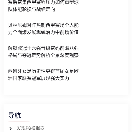
赛后密集西甲赛程压力如何重塑球
队体能轮换与战绩走向
贝林厄姆对阵热刺西甲赛场个人能
力全面爆发展现统治力中前场价值
解锁欧冠十六强晋级密码前瞻八强
格局与夺冠走势解析全景深度观察
西班牙女足历史性夺得首届女足欧
洲国家联赛冠军展现强大实力
导航
发现PG模拟器