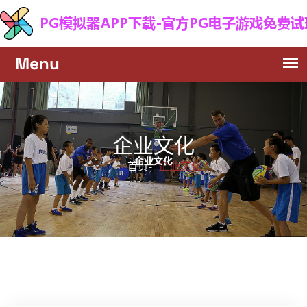
企业文化
企业文化
首页-