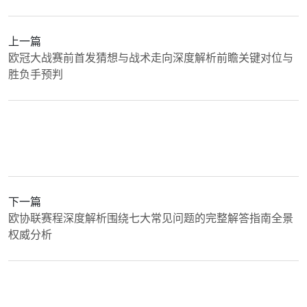
上一篇
欧冠大战赛前首发猜想与战术走向深度解析前瞻关键对位与
胜负手预判
下一篇
欧协联赛程深度解析围绕七大常见问题的完整解答指南全景
权威分析