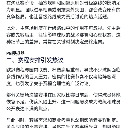
在淘汰赛阶段，抽签规则和回避原则对晋级路线的影响尤
为明显。强队过早相遇或弱旅意外突围，都会改变原有的
竞争格局，也让晋级路线成为赛后讨论的热点话题。
此外，主客场制度在晋级路线中的作用不可忽视。先主后
客或先客后主，往往影响球队的战术部署和心理状态，这
种细节上的差异，常常在关键时刻决定最终走向。
PG模拟器
二、赛程安排引发热议
欧冠赛程与国内联赛、杯赛高度重叠，导致不少球队面临
多线作战的巨大压力。密集的比赛节奏不仅考验阵容深
度，也引发了关于赛程合理性的广泛讨论。
部分关键场次被安排在国家队比赛日前后，使得球员体能
恢复不足，伤病风险上升。这一问题屡次成为教练和球员
公开表达不满的焦点。
与此同时，转播需求和商业考量也深刻影响着赛程制定。
黄金时段的比赛安排，虽然提升了赛事曝光度，却可能牺