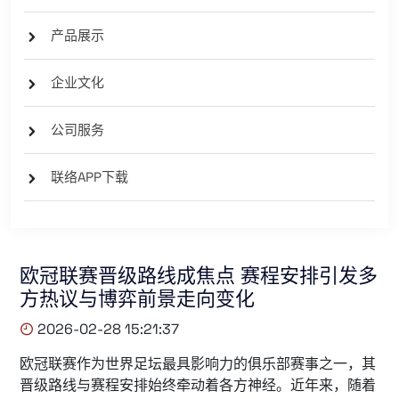
产品展示
企业文化
公司服务
联络APP下载
欧冠联赛晋级路线成焦点 赛程安排引发多
方热议与博弈前景走向变化
2026-02-28 15:21:37
欧冠联赛作为世界足坛最具影响力的俱乐部赛事之一，其
晋级路线与赛程安排始终牵动着各方神经。近年来，随着