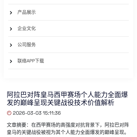
产品展示
企业文化
公司服务
联络APP下载
阿拉巴对阵皇马西甲赛场个人能力全面爆
发的巅峰呈现关键战役技术价值解析
2026-03-03 15:11:36
文章摘要：在西甲赛场的高强度对抗背景下，阿拉巴对阵
皇马的关键战役被视为其个人能力全面爆发的巅峰呈现。