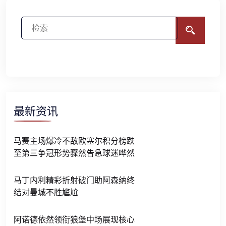
最新资讯
马赛主场爆冷不敌欧塞尔积分榜跌
至第三争冠形势骤然告急球迷哗然
马丁内利精彩折射破门助阿森纳终
结对曼城不胜尴尬
阿诺德依然领衔狼堡中场展现核心