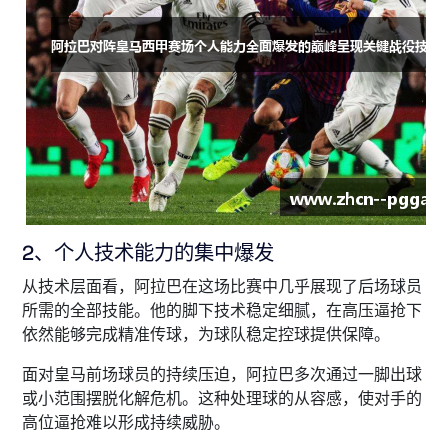
2、个人技术能力的集中爆发
从技术层面看，阿拉巴在这场比赛中几乎展现了后场球员
所需的全部技能。他的脚下技术稳定细腻，在高压逼抢下
依然能够完成精准传球，为球队稳定控球提供保障。
面对皇马前场球员的持续压迫，阿拉巴多次通过一脚出球
或小范围摆脱化解危机。这种处理球的从容感，使对手的
高位逼抢难以形成持续威胁。