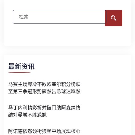
最新资讯
马赛主场爆冷不敌欧塞尔积分榜跌
至第三争冠形势骤然告急球迷哗然
马丁内利精彩折射破门助阿森纳终
结对曼城不胜尴尬
阿诺德依然领衔狼堡中场展现核心