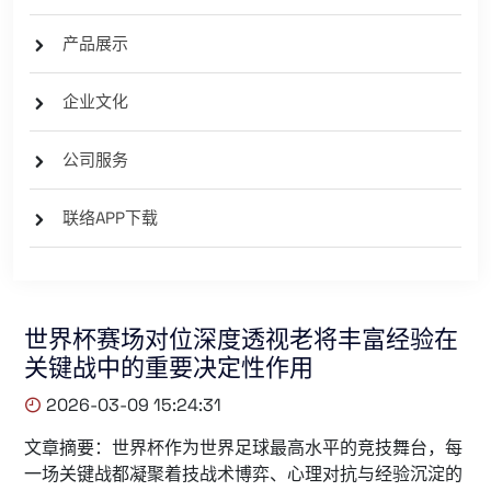
产品展示
企业文化
公司服务
联络APP下载
世界杯赛场对位深度透视老将丰富经验在
关键战中的重要决定性作用
2026-03-09 15:24:31
文章摘要：世界杯作为世界足球最高水平的竞技舞台，每
一场关键战都凝聚着技战术博弈、心理对抗与经验沉淀的