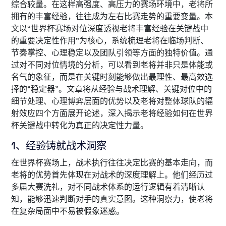
综合较量。在这样高强度、高压力的赛场环境中，老将所
拥有的丰富经验，往往成为左右比赛走势的重要变量。本
文以“世界杯赛场对位深度透视老将丰富经验在关键战中
的重要决定性作用”为核心，系统梳理老将在临场判断、
节奏掌控、心理稳定以及团队引领等方面的独特价值。通
过对不同对位情境的分析，可以看到老将并非只是体能或
名气的象征，而是在关键时刻能够做出最理性、最高效选
择的“稳定器”。文章将从经验与战术理解、关键对位中的
细节处理、心理博弈层面的优势以及老将对整体球队的辐
射效应四个方面展开论述，深入揭示老将经验如何在世界
杯关键战中转化为真正的决定性力量。
1、经验铸就战术洞察
在世界杯赛场上，战术执行往往决定比赛的基本走向，而
老将的优势首先体现在对战术的深度理解上。他们经历过
多届大赛洗礼，对不同战术体系的运行逻辑有着清晰认
知，能够迅速判断对手的真实意图。这种洞察力，使老将
在复杂局面中不易被假象迷惑。