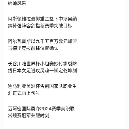
统帅风采
阿斯顿维拉豪掷重金签下中场奥纳
纳补强阵容剑指新赛季突破目标
阿尔瓦雷斯以九千五百万欧元加盟
马德里竞技前锋位置确认
长谷川唯世界杯小组赛妙传撕裂防
线日本女足进攻灵魂一脚定乾坤刻
迪马利亚美洲杯告别国家队职业生
涯正式画上句号
迈阿密国际勇夺2024赛季美职联
常规赛冠军荣耀时刻