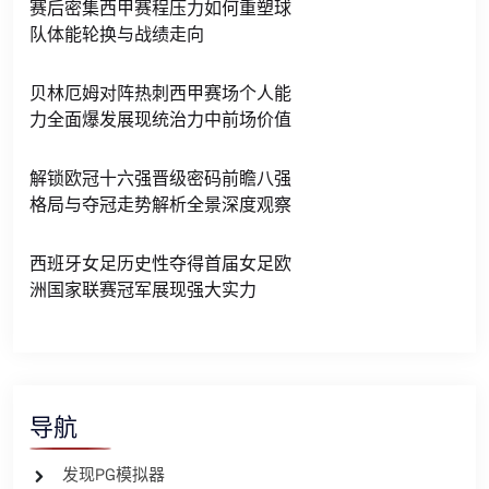
赛后密集西甲赛程压力如何重塑球
队体能轮换与战绩走向
贝林厄姆对阵热刺西甲赛场个人能
力全面爆发展现统治力中前场价值
解锁欧冠十六强晋级密码前瞻八强
格局与夺冠走势解析全景深度观察
西班牙女足历史性夺得首届女足欧
洲国家联赛冠军展现强大实力
导航
发现PG模拟器