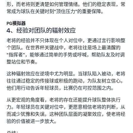
形，而老将则更清楚如何管理情绪。他们的稳定表现，常
常成为球队在关键时刻“顶住压力”的重要保障。
PG模拟器
4、经验对团队的辐射效应
老将的经验并不只体现在个人对位中，更通过言行影响整
个团队。在世界杯关键战中，老将往往是场上最清醒的
“指挥者”，能够通过简单的手势或呼喊，帮助队友及时调
整站位和节奏。
这种辐射效应在逆境中尤为明显。当球队陷入被动，老将
往往通过稳定的传接球或积极的跑动，为队友树立信心。
他们用行动告诉年轻球员，比赛仍在可控范围之内。
从更宏观的角度看，老将的存在还能提升球队整体执行
力。年轻球员在关键对位中，更愿意相信老将的判断，从
而减少犹豫和失误。这种团队层面的凝聚效应，使老将经
验的价值被进一步放大。