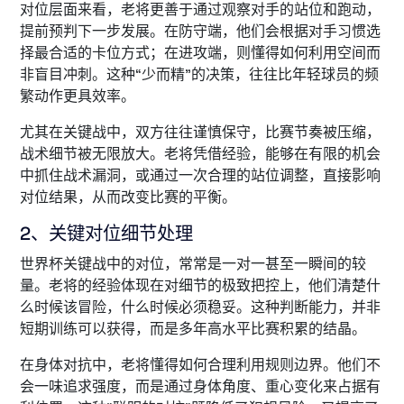
对位层面来看，老将更善于通过观察对手的站位和跑动，
提前预判下一步发展。在防守端，他们会根据对手习惯选
择最合适的卡位方式；在进攻端，则懂得如何利用空间而
非盲目冲刺。这种“少而精”的决策，往往比年轻球员的频
繁动作更具效率。
尤其在关键战中，双方往往谨慎保守，比赛节奏被压缩，
战术细节被无限放大。老将凭借经验，能够在有限的机会
中抓住战术漏洞，或通过一次合理的站位调整，直接影响
对位结果，从而改变比赛的平衡。
2、关键对位细节处理
世界杯关键战中的对位，常常是一对一甚至一瞬间的较
量。老将的经验体现在对细节的极致把控上，他们清楚什
么时候该冒险，什么时候必须稳妥。这种判断能力，并非
短期训练可以获得，而是多年高水平比赛积累的结晶。
在身体对抗中，老将懂得如何合理利用规则边界。他们不
会一味追求强度，而是通过身体角度、重心变化来占据有