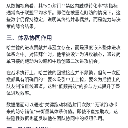
从数据视角看，其“xG/射门”“禁区内触球转化率”等指标
通常高于联盟平均水平。即便在被重点盯防的情况下，这
些数字仍保持稳定，说明其终结并非偶然，而是能力与决
策的综合结果。
三、体系协同作用
哈兰德的进攻贡献并非孤立存在，而是深度嵌入整体进攻
体系之中。对阵拜仁时，他常被设计为进攻轴心，通过简
单直接的跑动为边路和中场创造二次进攻机会。
在战术执行上，哈兰德的回撤接应并不频繁，但每一次回
撤都具有明确目的：要么吸引中卫上抢，要么为后插上的
队友制造直线通道。这种“低频高效”的参与方式提升了整
体进攻效率。
数据层面可以通过“关键跑动制造射门次数”“无球跑动带
来的防守错位”来衡量其体系价值。即使不直接助攻，这
些隐性数据也能反映他在团队协同中的枢纽作用。