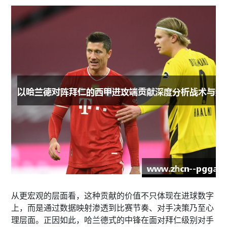
从更宏观的层面看，这种贡献的价值不只体现在进球数字
上，而是通过数据映射渗透到比赛节奏、对手决策乃至心
理层面。正因如此，哈兰德式的中锋在面对拜仁级别对手