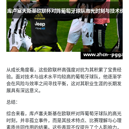
从成长角度看，这些欧联杯高强度对抗为其积累了宝贵经
验。面对技术与战术水平均较高的葡萄牙球队，他逐渐学
会在风险与效率之间寻找平衡，这对其职业生涯的长期发
展具有深远意义。
总结：
综合来看，库卢塞夫斯基在欧联杯对阵葡萄牙球队的高光
时刻，并非孤立事件，而是其技术特点、比赛理解与心理
素质共同作用的结果。这些表现不仅提升了个人影响力，