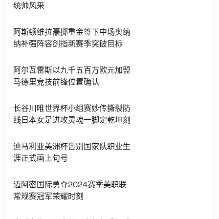
统帅风采
阿斯顿维拉豪掷重金签下中场奥纳
纳补强阵容剑指新赛季突破目标
阿尔瓦雷斯以九千五百万欧元加盟
马德里竞技前锋位置确认
长谷川唯世界杯小组赛妙传撕裂防
线日本女足进攻灵魂一脚定乾坤刻
迪马利亚美洲杯告别国家队职业生
涯正式画上句号
迈阿密国际勇夺2024赛季美职联
常规赛冠军荣耀时刻