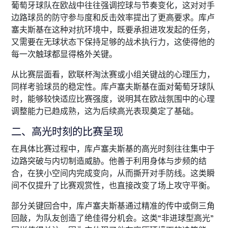
葡萄牙球队在欧战中往往强调控球与节奏变化，这对对手
边路球员的防守参与度和反击效率提出了更高要求。库卢
塞夫斯基在这种对抗环境中，既要承担进攻发起的任务，
又需要在无球状态下保持足够的战术执行力，这使得他的
每一次触球都显得格外关键。
从比赛层面看，欧联杯淘汰赛或小组关键战的心理压力，
同样考验球员的稳定性。库卢塞夫斯基在面对葡萄牙球队
时，能够较快适应比赛强度，说明其在欧战氛围中的心理
调整能力已趋成熟，这为后续高光表现奠定了基础。
二、高光时刻的比赛呈现
在具体比赛过程中，库卢塞夫斯基的高光时刻往往集中于
边路突破与内切制造威胁。他善于利用身体与步频的结
合，在狭小空间内完成变向，从而撕开对手防线。这类瞬
间不仅提升了比赛观赏性，也直接改变了场上攻守平衡。
部分关键回合中，库卢塞夫斯基通过精准的传中或倒三角
回敲，为队友创造了绝佳得分机会。这类“非进球型高光”