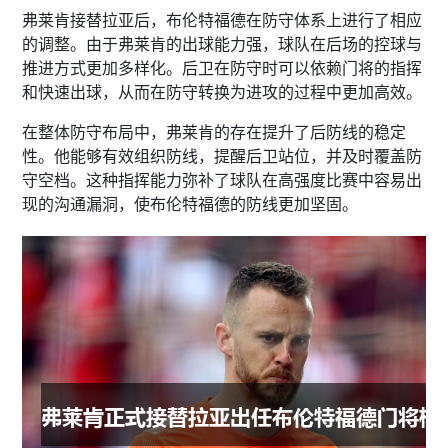
弗莱肯接替拉亚后，布伦特福德在防守体系上进行了相应
的调整。由于弗莱肯的出球能力强，球队在后场的控球与
推进方式更加多样化。后卫在防守时可以依赖门将的指挥
和快速出球，从而在防守转换为进攻的过程中更加高效。
在整体防守布局中，弗莱肯的存在提升了后防线的稳定
性。他能够有效组织防线，提醒后卫站位，并及时覆盖防
守空档。这种指挥能力弥补了球队在高强度比赛中容易出
现的沟通漏洞，使布伦特福德的防线更加坚固。