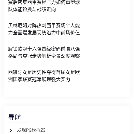
赛后密集西甲赛程压力如何重塑球
队体能轮换与战绩走向
贝林厄姆对阵热刺西甲赛场个人能
力全面爆发展现统治力中前场价值
解锁欧冠十六强晋级密码前瞻八强
格局与夺冠走势解析全景深度观察
西班牙女足历史性夺得首届女足欧
洲国家联赛冠军展现强大实力
导航
发现PG模拟器