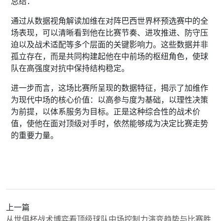
总结：
通过从数据视角解读加维在对阵巴西世界杯预选赛中的全
场表现，可以清晰看到他在比赛节奏、进攻推进、防守压
迫以及战术适配等多个层面的关键影响力。这些数据并非
孤立存在，而是共同构建起他在中前场的枢纽角色，使球
队在高强度对抗中保持结构稳定。
进一步而言，这场比赛所呈现的数据特征，揭示了加维作
为现代中场的核心价值：以高参与度为基础，以理性决策
为前提，以体系服务为目标。正是这种综合性的战术价
值，使他在面对顶级对手时，依然能够成为决定比赛走势
的重要力量。
上一篇
从世俱杯战术博弈看顶级球队中场控制力演变趋势与比赛胜