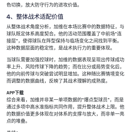
色切换，放大防守行为的进攻价值。
4、整体战术适配价值
从整体战术角度分析，加维在本场比赛中的数据特征，与
球队既定体系高度契合。他的活动范围覆盖了中前场“连
接层”，使得球队在阵型保持与临场变化之间找到平衡。
这种数据层面的稳定性，是战术执行力的重要体现。
当球队需要加强控球时，加维的数据表现呈现出传球成功
率上升、风险传球下降的趋势；而在比分或局势变化后，
他的向前传球与突破尝试明显增加。这种随比赛情境变化
而调整的数据曲线，反映了其战术理解的成熟度。
APP下载
综合来看，加维并非某一单项数据的“爆点型球员”，而是
通过多项中高水准指标共同作用，提升整体战术上限。他
的数据价值更多体现在对体系的支撑与放大，而非单一亮
点的堆叠。