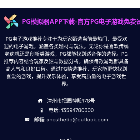
PG电子游戏推荐专注于为玩家甄选当前最热门、最受欢
迎的电子游戏，涵盖各类题材与玩法。无论你是喜欢传统
老虎机还是创新类游戏，PG都能找到适合你的选择。PG
推荐内容结合玩家反馈与数据分析，确保每款游戏都具备
高人气和良好口碑。通过PG精选推荐，玩家能更快找到
喜爱的游戏，提升娱乐体验，享受高质量的电子游戏世
界。
漳州市把园神殿178号
电话: 13594780500
邮箱: anesthetic@outlook.com