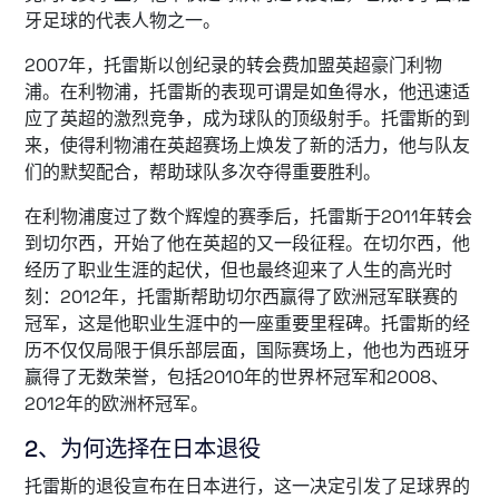
牙足球的代表人物之一。
2007年，托雷斯以创纪录的转会费加盟英超豪门利物
浦。在利物浦，托雷斯的表现可谓是如鱼得水，他迅速适
应了英超的激烈竞争，成为球队的顶级射手。托雷斯的到
来，使得利物浦在英超赛场上焕发了新的活力，他与队友
们的默契配合，帮助球队多次夺得重要胜利。
在利物浦度过了数个辉煌的赛季后，托雷斯于2011年转会
到切尔西，开始了他在英超的又一段征程。在切尔西，他
经历了职业生涯的起伏，但也最终迎来了人生的高光时
刻：2012年，托雷斯帮助切尔西赢得了欧洲冠军联赛的
冠军，这是他职业生涯中的一座重要里程碑。托雷斯的经
历不仅仅局限于俱乐部层面，国际赛场上，他也为西班牙
赢得了无数荣誉，包括2010年的世界杯冠军和2008、
2012年的欧洲杯冠军。
2、为何选择在日本退役
托雷斯的退役宣布在日本进行，这一决定引发了足球界的