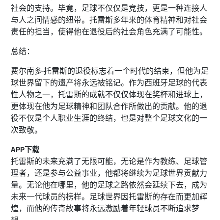
社会的支持。毕竟，足球不仅仅是竞技，更是一种连接人
与人之间情感的纽带。托雷斯多年来的体育精神和对社会
责任的担当，使得他在退役后的社会角色充满了可能性。
总结：
费尔南多·托雷斯的退役标志着一个时代的结束，但他为足
球世界留下的遗产将永远被铭记。作为西班牙足球的代表
性人物之一，托雷斯的成就不仅仅体现在奖杯和进球上，
更体现在他为足球精神和团队合作所做出的贡献。他的退
役不仅是个人职业生涯的终结，也是对整个足球文化的一
次致敬。
APP下载
托雷斯的未来充满了无限可能，无论是作为教练、足球管
理者，还是参与公益事业，他都将继续为足球世界贡献力
量。无论他在哪里，他的足球之路依然会延续下去，成为
未来一代球员的榜样。足球世界因托雷斯的存在而更加辉
煌，而他的传奇故事将永远激励着年轻球员不断追求梦