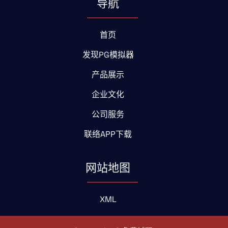
导航
首页
发现PG模拟器
产品展示
企业文化
公司服务
联络APP下载
网站地图
XML