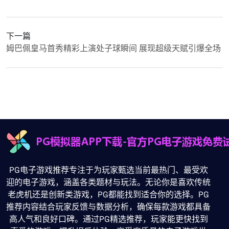
下一篇
姆巴佩皇马首秀精彩上演处子球瞬间 展现超级天赋引爆全场
PG电子游戏推荐专注于为玩家甄选当前最热门、最受欢
迎的电子游戏，涵盖各类题材与玩法。无论你是喜欢传统
老虎机还是创新类游戏，PG都能找到适合你的选择。PG
推荐内容结合玩家反馈与数据分析，确保每款游戏都具备
高人气和良好口碑。通过PG精选推荐，玩家能更快找到