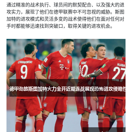
通过精准的战术执行、球员间的默契配合、以及强大的进
攻实力，展现了他们在德甲联赛中不可忽视的威胁。斯图
加特的进攻模式和灵活多变的战术使得他们在面对任何对
手时都能够迅速找到突破口，取得关键的进攻机会。