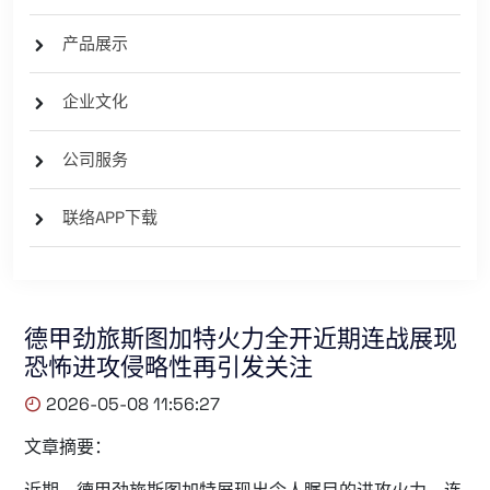
产品展示
企业文化
公司服务
联络APP下载
德甲劲旅斯图加特火力全开近期连战展现
恐怖进攻侵略性再引发关注
2026-05-08 11:56:27
文章摘要：