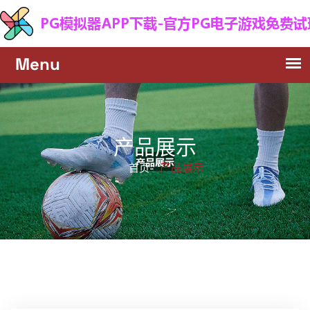
产品展示
产品展示
首页-