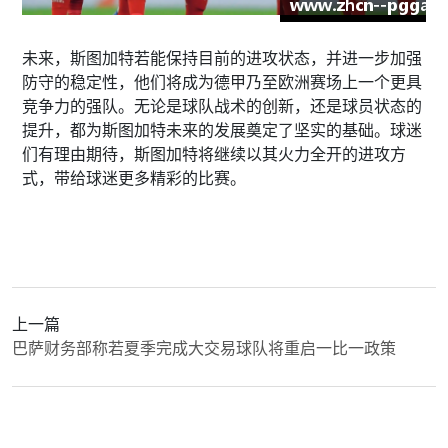
未来，斯图加特若能保持目前的进攻状态，并进一步加强
防守的稳定性，他们将成为德甲乃至欧洲赛场上一个更具
竞争力的强队。无论是球队战术的创新，还是球员状态的
提升，都为斯图加特未来的发展奠定了坚实的基础。球迷
们有理由期待，斯图加特将继续以其火力全开的进攻方
式，带给球迷更多精彩的比赛。
上一篇
巴萨财务部称若夏季完成大交易球队将重启一比一政策