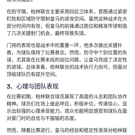
在防守端，柏林联合主要采用四后卫体系，意图通过紧密
盯防和区域防守限制皇马的进攻空间。虽然这种战术在大
部分时间内有效，但皇马的前锋通过跑位和精准传球制造
了几次关键射门机会，最终导致失球。
门将的表现也是战术中的重要一环，他多次做出关键扑
救，为球队保持了比赛悬念。然而，防守中个别位置的失
误，尤其是在比赛末段的站位问题，让皇马完成了决定性
的进球。总体来看，柏林联合的战术执行力尚可，但面对
顶级球队仍有提升空间。
3、心理与团队表现
在比赛初期，柏林联合球员展现了高度的斗志和团队协作
精神。球员们在场上彼此呼应，积极补位，传递信心，显
示出较强的心理承受能力。观众也能明显感受到球队在面
对豪门时的自信与不服输的态度。
然而，随着比赛进行，皇马的经验和稳定性逐渐对柏林联