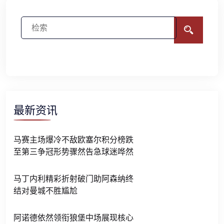
最新资讯
马赛主场爆冷不敌欧塞尔积分榜跌
至第三争冠形势骤然告急球迷哗然
马丁内利精彩折射破门助阿森纳终
结对曼城不胜尴尬
阿诺德依然领衔狼堡中场展现核心