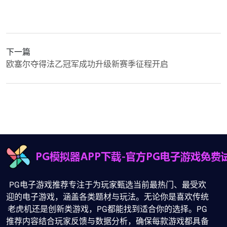
下一篇
欧塞尔夺得法乙冠军成功升级新赛季征程开启
PG电子游戏推荐专注于为玩家甄选当前最热门、最受欢
迎的电子游戏，涵盖各类题材与玩法。无论你是喜欢传统
老虎机还是创新类游戏，PG都能找到适合你的选择。PG
推荐内容结合玩家反馈与数据分析，确保每款游戏都具备