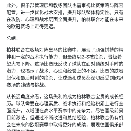
此外，俱乐部管理层和教练团队也需审视比赛策略与阵容
配置，进一步优化战术安排，提升球队整体稳定性。只有
在攻防、心理和战术层面全面提升，柏林联合才能在未来
的欧冠赛场上走得更远。
总结：
柏林联合在客场对阵皇马的比赛中，展现了顽强拼搏的精
神和一定的战术执行能力，但最终以2-3被绝杀，晋级希
望大幅下降。这场比赛既反映了球队在面对顶级对手时的
潜力，也揭示了战术、心理和经验上的不足。比赛的跌宕
起伏和最后时刻的绝杀，让球迷和球员都深切感受到欧冠
赛场的残酷与挑战。
从长远角度来看，这场失利将成为柏林联合宝贵的成长经
历。球队需要在心理素质、战术执行和经验积累上进行全
面提升，以增强在高水平赛事中的竞争力。尽管晋级前景
目前渺茫，但通过不断改进和总结经验，柏林联合仍有机
会在未来的欧冠赛季中取得更好的成绩，展现德国俱乐部