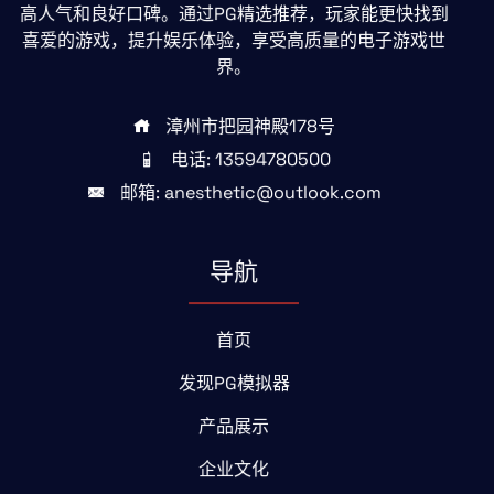
高人气和良好口碑。通过PG精选推荐，玩家能更快找到
喜爱的游戏，提升娱乐体验，享受高质量的电子游戏世
界。
漳州市把园神殿178号
电话: 13594780500
邮箱: anesthetic@outlook.com
导航
首页
发现PG模拟器
产品展示
企业文化