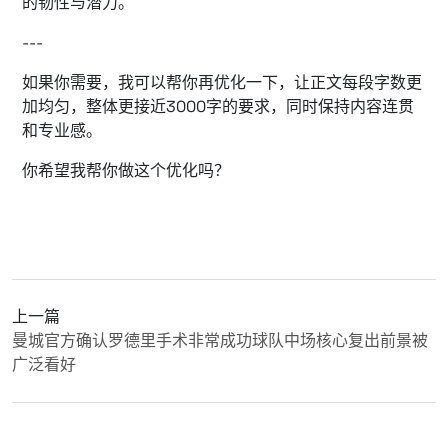
的韧性与潜力。
---
如果你需要，我可以帮你再优化一下，让正文每段字数更
加均匀，整体更接近3000字的要求，同时保持内容连贯
和专业感。
你希望我帮你做这个优化吗？
上一篇
曼城官方确认罗德里手术非常成功球队中场核心复出前景被
广泛看好