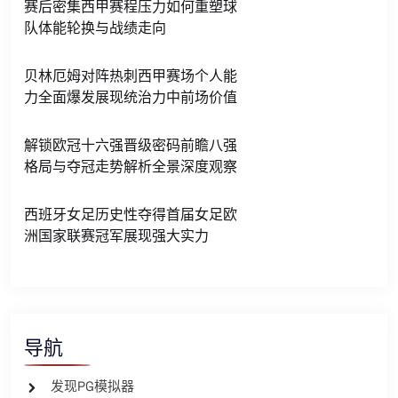
赛后密集西甲赛程压力如何重塑球
队体能轮换与战绩走向
贝林厄姆对阵热刺西甲赛场个人能
力全面爆发展现统治力中前场价值
解锁欧冠十六强晋级密码前瞻八强
格局与夺冠走势解析全景深度观察
西班牙女足历史性夺得首届女足欧
洲国家联赛冠军展现强大实力
导航
发现PG模拟器