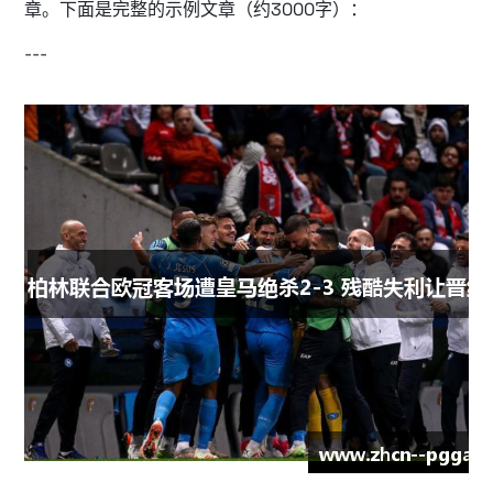
章。下面是完整的示例文章（约3000字）：
---