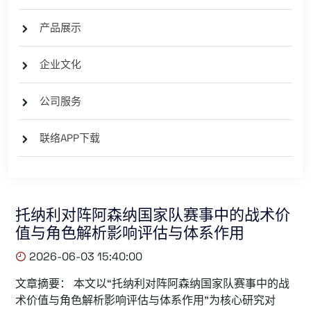
产品展示
企业文化
公司服务
联络APP下载
托纳利对阵阿森纳国家队赛事中的战术价
值与角色解析影响评估与体系作用
2026-06-03 15:40:00
文章摘要： 本文以“托纳利对阵阿森纳国家队赛事中的战
术价值与角色解析影响评估与体系作用”为核心研究对