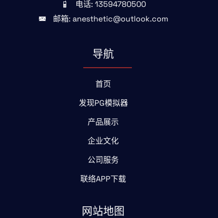
电话: 13594780500
邮箱: anesthetic@outlook.com
导航
首页
发现PG模拟器
产品展示
企业文化
公司服务
联络APP下载
网站地图