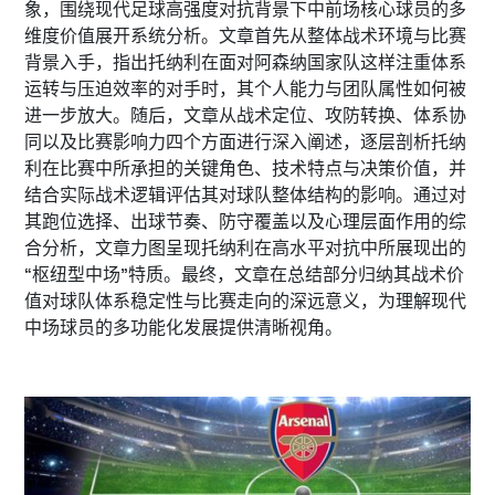
象，围绕现代足球高强度对抗背景下中前场核心球员的多
维度价值展开系统分析。文章首先从整体战术环境与比赛
背景入手，指出托纳利在面对阿森纳国家队这样注重体系
运转与压迫效率的对手时，其个人能力与团队属性如何被
进一步放大。随后，文章从战术定位、攻防转换、体系协
同以及比赛影响力四个方面进行深入阐述，逐层剖析托纳
利在比赛中所承担的关键角色、技术特点与决策价值，并
结合实际战术逻辑评估其对球队整体结构的影响。通过对
其跑位选择、出球节奏、防守覆盖以及心理层面作用的综
合分析，文章力图呈现托纳利在高水平对抗中所展现出的
“枢纽型中场”特质。最终，文章在总结部分归纳其战术价
值对球队体系稳定性与比赛走向的深远意义，为理解现代
中场球员的多功能化发展提供清晰视角。