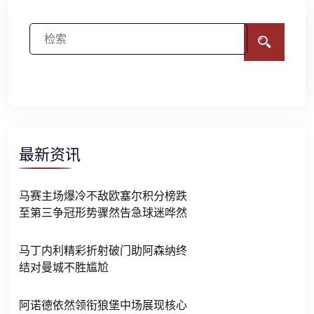
最新资讯
马赛主场爆冷不敌欧塞尔积分榜跌
至第三争冠形势骤然告急球迷哗然
马丁内利精彩折射破门助阿森纳终
结对曼城不胜尴尬
阿诺德依然领衔狼堡中场展现核心