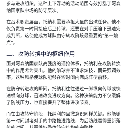
参与进攻组织，这种上下浮动的活动范围有效打乱了阿森
纳国家队中场的防守层次。
在战术职责层面，托纳利需要承担大量的出球任务。他不
仅负责第一时间接应后卫传球，还要在对手压迫下迅速完
成判断，这使他成为球队由守转攻阶段最重要的“第一触
点”。
二、攻防转换中的枢纽作用
面对阿森纳国家队高强度的逼抢体系，托纳利在攻防转换
中的作用尤为突出。他的触球并不追求炫技，而是强调效
率，这种风格使球队能够在短时间内完成阵型前移。
在防守转进攻的瞬间，托纳利往往通过一脚纵向传球或快
速横向分球，迅速改变进攻方向。这种决策能力不仅缓解
了防线压力，也直接提升了整体进攻节奏。
而在由攻转守阶段，托纳利的回撤意识同样关键。他能够
第一时间封堵对手的中路推进路线，为后防线赢得重新落
位的时间，从而维持整体防守结构的完整性。