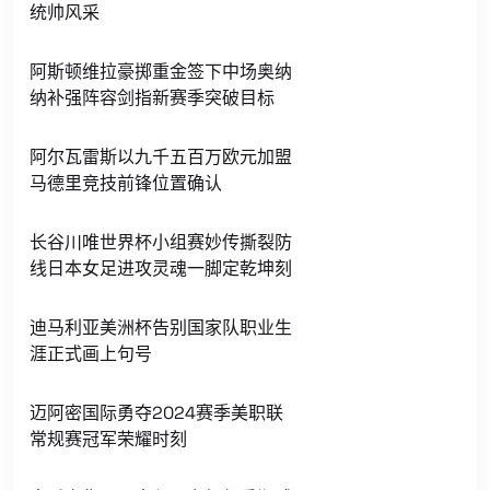
统帅风采
阿斯顿维拉豪掷重金签下中场奥纳
纳补强阵容剑指新赛季突破目标
阿尔瓦雷斯以九千五百万欧元加盟
马德里竞技前锋位置确认
长谷川唯世界杯小组赛妙传撕裂防
线日本女足进攻灵魂一脚定乾坤刻
迪马利亚美洲杯告别国家队职业生
涯正式画上句号
迈阿密国际勇夺2024赛季美职联
常规赛冠军荣耀时刻