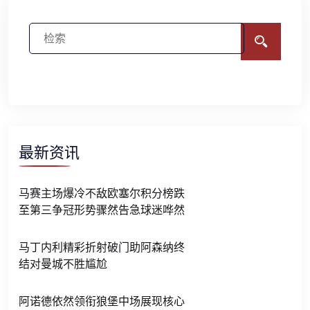
最新资讯
马赛主场爆冷不敌欧塞尔积分榜跌
至第三争冠形势骤然告急球迷哗然
马丁内利精彩折射破门助阿森纳终
结对曼城不胜尴尬
阿诺德依然领衔狼堡中场展现核心