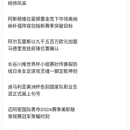
统帅风采
阿斯顿维拉豪掷重金签下中场奥纳
纳补强阵容剑指新赛季突破目标
阿尔瓦雷斯以九千五百万欧元加盟
马德里竞技前锋位置确认
长谷川唯世界杯小组赛妙传撕裂防
线日本女足进攻灵魂一脚定乾坤刻
迪马利亚美洲杯告别国家队职业生
涯正式画上句号
迈阿密国际勇夺2024赛季美职联
常规赛冠军荣耀时刻