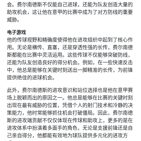
会。费尔南德斯不仅能自己进球，还能为队友创造大量的
助攻机会，这让他在意甲的比赛中成为了对方防线的重要
威胁。
电子游戏
他的传球视野和精确度使得他在进攻组织中起到了核心作
用。无论是横传、直塞，还是穿透性强的长传，费尔南德
斯都能在比赛中灵活运用。这些传球不仅能够突破防线，
还能为队友创造良好的得分机会。例如，在一些快速反击
中，他总是能够在关键时刻送出一脚精准的长传，为前锋
提供绝佳的进球机会。
此外，费尔南德斯的进攻意识和站位选择也是他在意甲赛
场上脱颖而出的原因之一。他总是能够在比赛的关键时刻
出现在最有威胁的位置，凭借个人的射门技术和冷静的决
策能力，他时常能够抓住机会打破僵局。因此，费尔南德
斯的进攻端贡献不仅仅体现在传球和助攻上，更多的是在
进攻体系中扮演着多面手的角色，无论是支援前锋还是自
己亲自得分，他都能有效地为球队提供多元化的进攻方