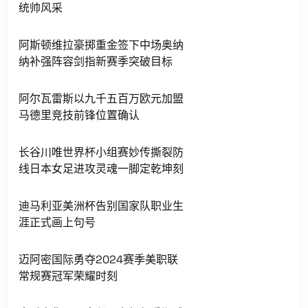
统帅风采
阿斯顿维拉豪掷重金签下中场奥纳
纳补强阵容剑指新赛季突破目标
阿尔瓦雷斯以九千五百万欧元加盟
马德里竞技前锋位置确认
长谷川唯世界杯小组赛妙传撕裂防
线日本女足进攻灵魂一脚定乾坤刻
迪马利亚美洲杯告别国家队职业生
涯正式画上句号
迈阿密国际勇夺2024赛季美职联
常规赛冠军荣耀时刻