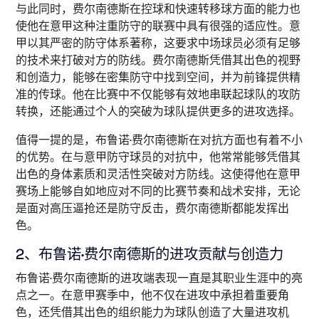
与此同时，费尔南德斯在控球和快速转移球方面的能力也
使他在意甲这种注重防守的联赛中具有很强的适应性。意
甲以其严密的防守体系著称，这要求中场球员必须有足够
的技术来打破对方的防线。费尔南德斯凭借其出色的视野
和创造力，能够在密集防守中找到空间，并为前锋提供精
准的传球。他在比赛中不仅能够有效地串联起球队的攻防
转换，还能通过个人的突破为球队提供更多的进攻选择。
值得一提的是，布鲁诺·费尔南德斯在对抗方面也有着不小
的优势。在与意甲防守球员的对抗中，他常常能够凭借其
出色的身体素质和灵活性突破对方防线。这使得他在意甲
赛场上能够自如地应对不同的比赛节奏和战术安排，无论
是面对高压逼抢还是防守反击，费尔南德斯都能发挥出
色。
2、布鲁诺·费尔南德斯的进攻贡献与创造力
布鲁诺·费尔南德斯的进攻端表现一直是其职业生涯中的亮
点之一。在意甲赛季中，他不仅在进攻中承担着重要角
色，还凭借其出色的组织能力为球队创造了大量进攻机