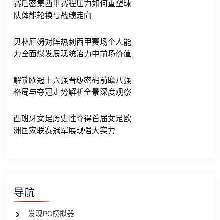
赛后密集西甲赛程压力如何重塑球
队体能轮换与战绩走向
贝林厄姆对阵热刺西甲赛场个人能
力全面爆发展现统治力中前场价值
解锁欧冠十六强晋级密码前瞻八强
格局与夺冠走势解析全景深度观察
西班牙女足历史性夺得首届女足欧
洲国家联赛冠军展现强大实力
导航
发现PG模拟器