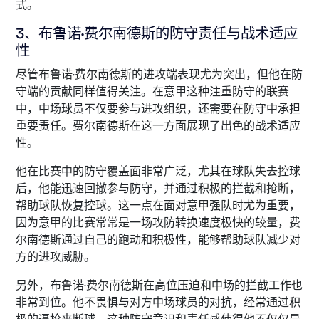
式。
3、布鲁诺·费尔南德斯的防守责任与战术适应
性
尽管布鲁诺·费尔南德斯的进攻端表现尤为突出，但他在防
守端的贡献同样值得关注。在意甲这种注重防守的联赛
中，中场球员不仅要参与进攻组织，还需要在防守中承担
重要责任。费尔南德斯在这一方面展现了出色的战术适应
性。
他在比赛中的防守覆盖面非常广泛，尤其在球队失去控球
后，他能迅速回撤参与防守，并通过积极的拦截和抢断，
帮助球队恢复控球。这一点在面对意甲强队时尤为重要，
因为意甲的比赛常常是一场攻防转换速度极快的较量，费
尔南德斯通过自己的跑动和积极性，能够帮助球队减少对
方的进攻威胁。
另外，布鲁诺·费尔南德斯在高位压迫和中场的拦截工作也
非常到位。他不畏惧与对方中场球员的对抗，经常通过积