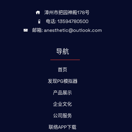
漳州市把园神殿178号
电话: 13594780500
邮箱: anesthetic@outlook.com
导航
首页
发现PG模拟器
产品展示
企业文化
公司服务
联络APP下载