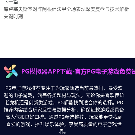
下一篇
库卢塞夫斯基对阵阿根廷法甲全场表现深度复盘与技术解析
关键时刻
PG电子游戏推荐专注于为玩家甄选当前最热门、最受欢
迎的电子游戏，涵盖各类题材与玩法。无论你是喜欢传统
老虎机还是创新类游戏，PG都能找到适合你的选择。PG
推荐内容结合玩家反馈与数据分析，确保每款游戏都具备
高人气和良好口碑。通过PG精选推荐，玩家能更快找到
喜爱的游戏，提升娱乐体验，享受高质量的电子游戏世
界。