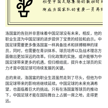
洛国富的告别并非意味着中国足球没有未来，相反，他的
职业生涯为中国足球的进步提供了宝贵的经验和启示。中
国足球需要更多像洛国富一样具备技术和拼搏精神的球
员，同时，也需要在青训体系、球员培养以及战术理念方
面做出更加深远的改革。归化政策的实施，或许能够为中
国足球带来更多的机遇，但归根结底，提升本土球员的实
力才是中国足球可持续发展的关键。
总的来说，洛国富的职业生涯虽然走到了尽头，但他为中
国足球带来的影响将继续延续。中国足球的未来充满希
望，也面临着巨大的挑战。只有在洛国富等球员的推动
下，中国足球才能在国际舞台上占据一席之地，走得更
远。