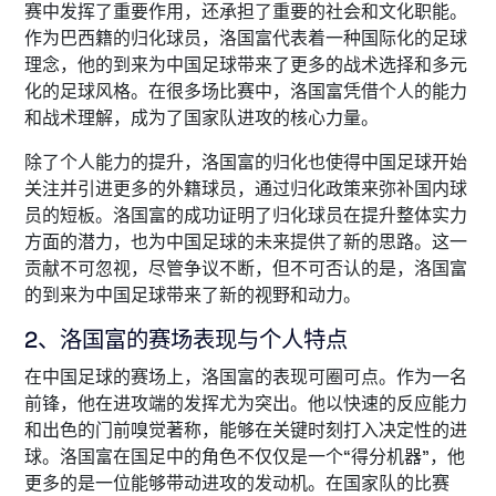
赛中发挥了重要作用，还承担了重要的社会和文化职能。
作为巴西籍的归化球员，洛国富代表着一种国际化的足球
理念，他的到来为中国足球带来了更多的战术选择和多元
化的足球风格。在很多场比赛中，洛国富凭借个人的能力
和战术理解，成为了国家队进攻的核心力量。
除了个人能力的提升，洛国富的归化也使得中国足球开始
关注并引进更多的外籍球员，通过归化政策来弥补国内球
员的短板。洛国富的成功证明了归化球员在提升整体实力
方面的潜力，也为中国足球的未来提供了新的思路。这一
贡献不可忽视，尽管争议不断，但不可否认的是，洛国富
的到来为中国足球带来了新的视野和动力。
2、洛国富的赛场表现与个人特点
在中国足球的赛场上，洛国富的表现可圈可点。作为一名
前锋，他在进攻端的发挥尤为突出。他以快速的反应能力
和出色的门前嗅觉著称，能够在关键时刻打入决定性的进
球。洛国富在国足中的角色不仅仅是一个“得分机器”，他
更多的是一位能够带动进攻的发动机。在国家队的比赛