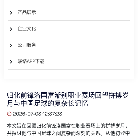
产品展示
企业文化
公司服务
联络APP下载
归化前锋洛国富渐别职业赛场回望拼搏岁
月与中国足球的复杂长记忆
2026-07-03 12:37:23
本文旨在回顾归化前锋洛国富在职业赛场上的拼搏岁月，
并探讨他与中国足球之间复杂而深刻的关系。从他初登中