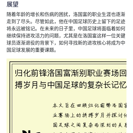
展望
随着年龄的增长和伤病的困扰，洛国富的职业生涯也逐渐
走到了尽头。尽管如此，他在中国足球历史上留下的足迹
将永远被铭记。在未来的日子里，中国足球将面临着如何
继续保持进攻活力的问题，尤其是在洛国富这样一位关键
球员逐渐退役的背景下，如何寻找新的进攻核心将成为中
国足球发展的重要课题。