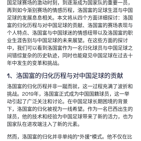
国足球赛场的激动时刻，到逐渐成为国家队的重要一员，
再到如今渐别赛场的情感历程，洛国富的足球生涯与中国
足球的发展息息相关。本文将从四个方面详细探讨：洛国
富的归化历程与对中国足球的贡献、洛国富的赛场表现与
个人特点、洛国富与中国球迷的情感纽带以及洛国富的职
业生涯告别与中国足球的未来展望。在这些方面的探讨
中，我们可以看到洛国富作为一名归化球员与中国足球之
间错综复杂的历史轨迹，同时也能窥见中国足球在过去十
年中发生的变革和挑战。
1、洛国富的归化历程与对中国足球的贡献
洛国富的归化历程并非一蹴而就，这一过程充满了波折和
挑战。2019年，洛国富正式成为中国国籍球员，这一举
动引起了广泛关注和讨论。在中国足球长期困境的背景
下，洛国富的归化被视为一线希望。作为一名巴西出生的
球员，他的技术和经验为中国足球带来了新的活力，也为
国家队在进攻端注入了新的元素。
然而，洛国富的归化并非单纯的“外援”模式。他不仅在比