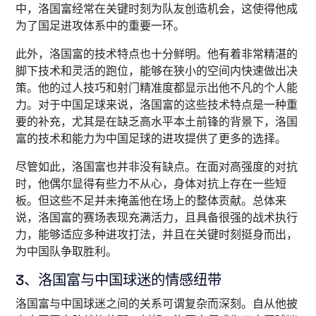
中，洛国富经常在关键时刻为队友创造机会，这使得他成
为了国足进攻体系中的重要一环。
此外，洛国富的技术特点也十分鲜明。他有着非常精湛的
脚下技术和灵活的跑位，能够在狭小的空间内快速做出决
策。他的过人技巧和射门精准度都显示出他不凡的个人能
力。对于中国足球来说，洛国富的这些技术特点是一种重
要的补充，尤其是在缺乏高水平本土前锋的背景下，洛国
富的技术和能力为中国足球的进攻提供了更多的选择。
尽管如此，洛国富也并非没有缺点。在面对高强度的对抗
时，他偶尔显得有些力不从心，身体对抗上存在一些短
板。但这些不足并未掩盖他在场上的整体贡献。总体来
说，洛国富的赛场表现充满活力，且具备很强的战术执行
力，能够适应多种进攻打法，并且在关键时刻挺身而出，
为中国队争取胜利。
3、洛国富与中国球迷的情感纽带
洛国富与中国球迷之间的关系可谓复杂而深刻。自从他披