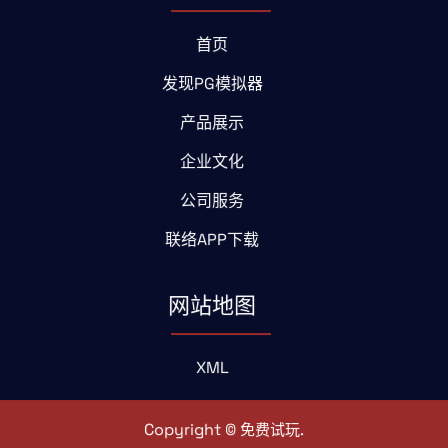
首页
发现PG模拟器
产品展示
企业文化
公司服务
联络APP下载
网站地图
XML
Copyright ©
.
免费试玩