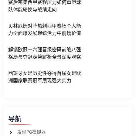
赛后密集西甲赛程压力如何重塑球
队体能轮换与战绩走向
贝林厄姆对阵热刺西甲赛场个人能
力全面爆发展现统治力中前场价值
解锁欧冠十六强晋级密码前瞻八强
格局与夺冠走势解析全景深度观察
西班牙女足历史性夺得首届女足欧
洲国家联赛冠军展现强大实力
导航
发现PG模拟器