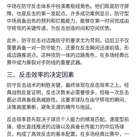
中场在防守反击体系中扮演着枢纽角色。他们既是防守屏
障，也是反击的第一发起点。许多成功案例显示，防守型
中场具备出色的预判和拦截能力，能够在第一时间完成由
守转攻的关键传递，为反击创造时间和空间优势。
此外，防守反击对边路防守的要求尤为苛刻。边后卫不仅
需要具备一对一防守能力，还要在反击瞬间迅速前插，形
成边路推进点。这种攻防一体的边路角色，在多场经典比
赛中成为撕裂对手防线的重要武器。
三、反击效率的决定因素
防守反击战术的制胜关键，最终体现在反击效率之上。经
典战例反复证明，反击次数未必需要很多，但每一次反击
都必须具备极高威胁性。这要求球队在由守转攻的瞬间，
决策高度果断，避免无谓的横传与拖延。
反击效率首先取决于球员个人能力的精准匹配。速度型前
锋、擅长直线推进的边锋以及具备长传能力的中后场球
员，构成了高效反击的基本配置。在多场经典比赛中，一