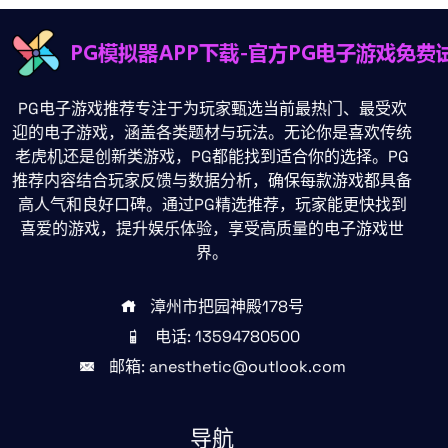
PG电子游戏推荐专注于为玩家甄选当前最热门、最受欢
迎的电子游戏，涵盖各类题材与玩法。无论你是喜欢传统
老虎机还是创新类游戏，PG都能找到适合你的选择。PG
推荐内容结合玩家反馈与数据分析，确保每款游戏都具备
高人气和良好口碑。通过PG精选推荐，玩家能更快找到
喜爱的游戏，提升娱乐体验，享受高质量的电子游戏世
界。
漳州市把园神殿178号
电话: 13594780500
邮箱: anesthetic@outlook.com
导航