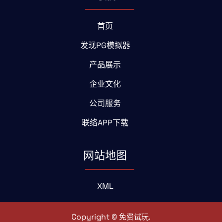
首页
发现PG模拟器
产品展示
企业文化
公司服务
联络APP下载
网站地图
XML
Copyright ©
.
免费试玩