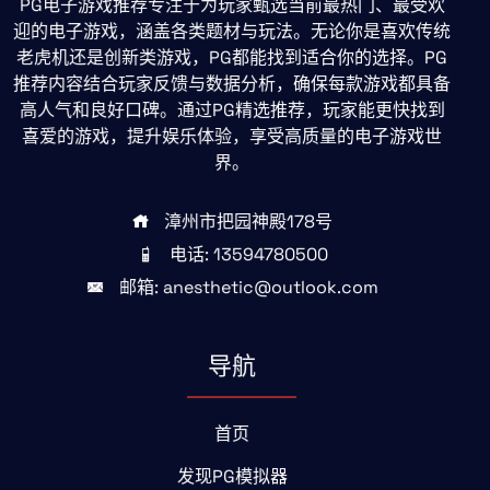
PG电子游戏推荐专注于为玩家甄选当前最热门、最受欢
迎的电子游戏，涵盖各类题材与玩法。无论你是喜欢传统
老虎机还是创新类游戏，PG都能找到适合你的选择。PG
推荐内容结合玩家反馈与数据分析，确保每款游戏都具备
高人气和良好口碑。通过PG精选推荐，玩家能更快找到
喜爱的游戏，提升娱乐体验，享受高质量的电子游戏世
界。
漳州市把园神殿178号
电话: 13594780500
邮箱: anesthetic@outlook.com
导航
首页
发现PG模拟器