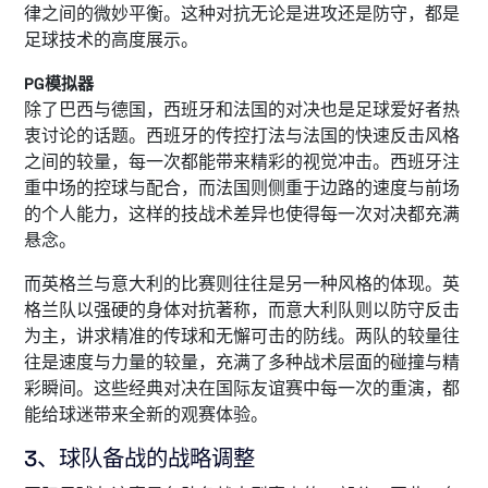
律之间的微妙平衡。这种对抗无论是进攻还是防守，都是
足球技术的高度展示。
PG模拟器
除了巴西与德国，西班牙和法国的对决也是足球爱好者热
衷讨论的话题。西班牙的传控打法与法国的快速反击风格
之间的较量，每一次都能带来精彩的视觉冲击。西班牙注
重中场的控球与配合，而法国则侧重于边路的速度与前场
的个人能力，这样的技战术差异也使得每一次对决都充满
悬念。
而英格兰与意大利的比赛则往往是另一种风格的体现。英
格兰队以强硬的身体对抗著称，而意大利队则以防守反击
为主，讲求精准的传球和无懈可击的防线。两队的较量往
往是速度与力量的较量，充满了多种战术层面的碰撞与精
彩瞬间。这些经典对决在国际友谊赛中每一次的重演，都
能给球迷带来全新的观赛体验。
3、球队备战的战略调整