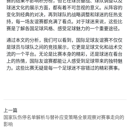
赛的结果不影响积分榜，但它在球员备战、球队调整以及
球迷文化的展示方面，都有着不可忽视的意义。从阵容的
变化到经典的对决，再到球队的战略调整和球迷的狂热支
持，每一场友谊赛都充满了看点。对于球迷来说，这些比
赛是了解各国足球风格、感受足球魅力的一个重要途径。
通过本文的分析，我们可以看到，国际足球友谊赛不仅仅
是球员与球队之间的竞技展示，它更是足球文化和战术交
流的一个平台。无论是比赛本身的精彩，还是球迷在看台
上的热情，国际友谊赛都能让人感受到足球带来的独特魅
力。这些比赛无疑是每一个足球迷不容错过的精彩赛事。
上一篇
国家队伤停名单解析与替补应变策略全景观察对赛事走向的
影响