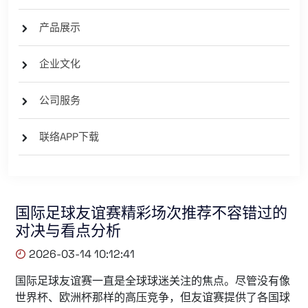
产品展示
企业文化
公司服务
联络APP下载
国际足球友谊赛精彩场次推荐不容错过的
对决与看点分析
2026-03-14 10:12:41
国际足球友谊赛一直是全球球迷关注的焦点。尽管没有像
世界杯、欧洲杯那样的高压竞争，但友谊赛提供了各国球