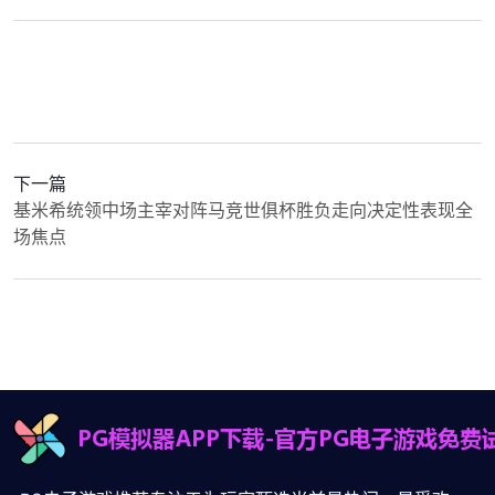
下一篇
基米希统领中场主宰对阵马竞世俱杯胜负走向决定性表现全
场焦点