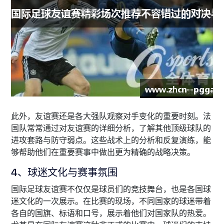
此外，友谊赛还是各大强队观察对手变化的重要时刻。法
国队常常通过对友谊赛的详细分析，了解其他顶级球队的
进攻套路与防守弱点。这些战术上的分析和反复演练，能
够帮助他们在重要赛事中做出更为精确的战略决策。
4、球迷文化与赛事氛围
国际足球友谊赛不仅仅是球员们的竞技舞台，也是各国球
迷文化的一次展示。在比赛的现场，不同国家的球迷带着
各自的国旗、标语和口号，展示着他们对国家队的热爱。