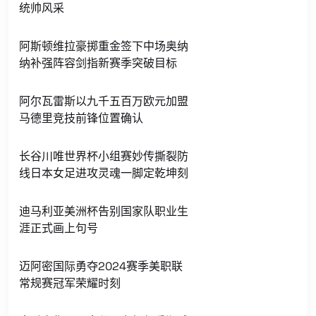
统帅风采
阿斯顿维拉豪掷重金签下中场奥纳
纳补强阵容剑指新赛季突破目标
阿尔瓦雷斯以九千五百万欧元加盟
马德里竞技前锋位置确认
长谷川唯世界杯小组赛妙传撕裂防
线日本女足进攻灵魂一脚定乾坤刻
迪马利亚美洲杯告别国家队职业生
涯正式画上句号
迈阿密国际勇夺2024赛季美职联
常规赛冠军荣耀时刻