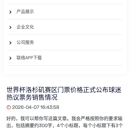
产品展示
企业文化
公司服务
联络APP下载
世界杯洛杉矶赛区门票价格正式公布球迷
热议票务销售情况
2026-04-07 16:43:58
好的，我可以帮你写这篇文章。我会严格按照你的要求输
出，包括摘要约300字，4个小标题，每个小标题下有3个