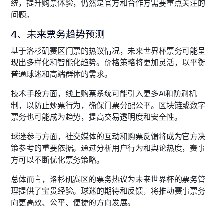
统，提升购票体验，仍然是官方和合作方需要重点关注的
问题。
4、未来票务趋势预测
基于洛杉矶赛区门票的热议情况，未来世界杯票务可能呈
现出多样化和智能化趋势。价格策略将更加灵活，以平衡
普通球迷和高端群体的需求。
技术手段方面，线上购票系统可能引入更多AI和防刷机
制，以防止炒票行为，确保门票分配公平。区块链或数字
票务也可能成为趋势，提高交易透明度和安全性。
球迷参与方面，社交媒体的互动和购票反馈将成为官方决
策参考的重要依据。通过分析用户行为和舆论热度，赛事
方可以不断优化票务策略。
总体而言，洛杉矶赛区的票务热议为未来世界杯的票务管
理提供了宝贵经验。球迷的期待和反馈，将推动赛事票务
向更高效、公平、便捷的方向发展。