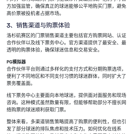
方加强监管，确保真正的球迷能够公平地购买门票，避免
高价票被投机者占据市场。
3、销售渠道与购票体验
洛杉矶赛区的门票销售渠道主要包括官方购票网站、认证
合作伙伴以及线下票务中心。官方渠道提供了最安全、最
透明的购票体验，确保球迷信息和交易安全。
PG模拟器
合作伙伴平台则通过多样化的支付方式和分期购票选项，
便利了不同地区和不同支付习惯的球迷群体，同时扩大了
票务覆盖面。
线下票务中心主要面向本地球迷，提供面对面服务和现场
咨询。这种模式虽然数量有限，但能够帮助部分不擅长网
络购票的球迷顺利获取门票。
整体来看，多渠道销售策略提高了购票的便利性，但也引
发了部分球迷的排队焦虑和技术压力。如何优化在线系