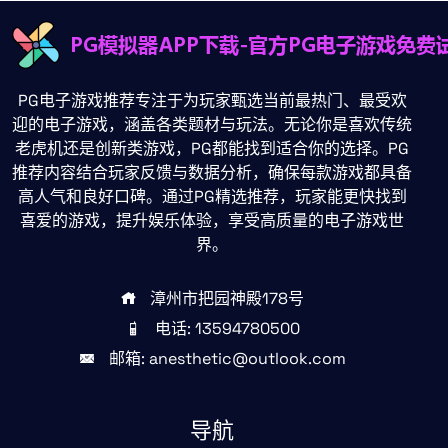
PG电子游戏推荐专注于为玩家甄选当前最热门、最受欢
迎的电子游戏，涵盖各类题材与玩法。无论你是喜欢传统
老虎机还是创新类游戏，PG都能找到适合你的选择。PG
推荐内容结合玩家反馈与数据分析，确保每款游戏都具备
高人气和良好口碑。通过PG精选推荐，玩家能更快找到
喜爱的游戏，提升娱乐体验，享受高质量的电子游戏世
界。
漳州市把园神殿178号
电话: 13594780500
邮箱: anesthetic@outlook.com
导航