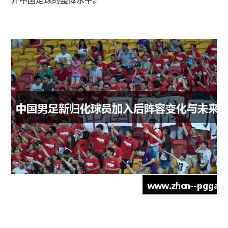
升中国足球的整体水平。