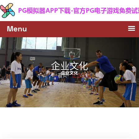
企业文化
企业文化
首页-