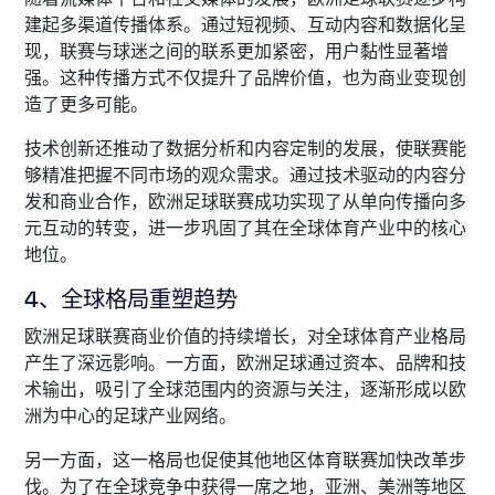
建起多渠道传播体系。通过短视频、互动内容和数据化呈
现，联赛与球迷之间的联系更加紧密，用户黏性显著增
强。这种传播方式不仅提升了品牌价值，也为商业变现创
造了更多可能。
技术创新还推动了数据分析和内容定制的发展，使联赛能
够精准把握不同市场的观众需求。通过技术驱动的内容分
发和商业合作，欧洲足球联赛成功实现了从单向传播向多
元互动的转变，进一步巩固了其在全球体育产业中的核心
地位。
4、全球格局重塑趋势
欧洲足球联赛商业价值的持续增长，对全球体育产业格局
产生了深远影响。一方面，欧洲足球通过资本、品牌和技
术输出，吸引了全球范围内的资源与关注，逐渐形成以欧
洲为中心的足球产业网络。
另一方面，这一格局也促使其他地区体育联赛加快改革步
伐。为了在全球竞争中获得一席之地，亚洲、美洲等地区