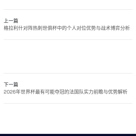
上一篇
格拉利什对阵热刺世俱杯中的个人对位优势与战术博弈分析
下一篇
2026年世界杯最有可能夺冠的法国队实力前瞻与优势解析