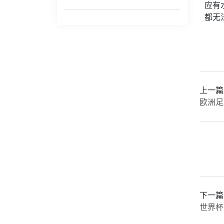
应有
都无
上一篇
欧洲足
下一篇
世界杯