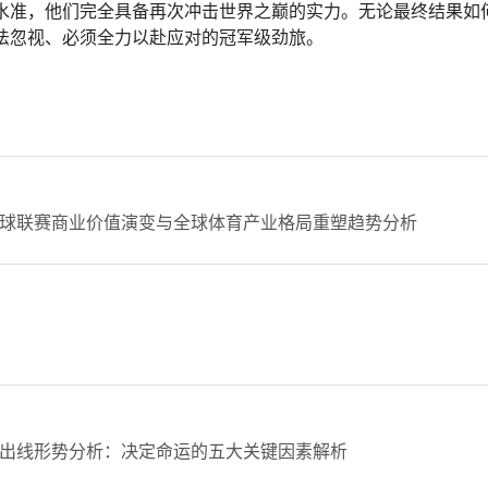
水准，他们完全具备再次冲击世界之巅的实力。无论最终结果如
法忽视、必须全力以赴应对的冠军级劲旅。
球联赛商业价值演变与全球体育产业格局重塑趋势分析
出线形势分析：决定命运的五大关键因素解析