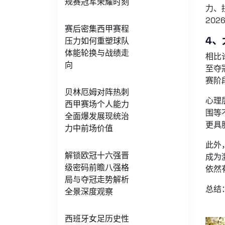
规赛冠军荣耀时刻
力、
20
赛后密集西甲赛程
4、
压力如何重塑球队
体能轮换与战绩走
相比
向
至夺
赛阶
贝林厄姆对阵热刺
心理
西甲赛场个人能力
围等
全面爆发展现统治
更具
力中前场价值
此外
解锁欧冠十六强晋
成为
级密码前瞻八强格
依然
局与夺冠走势解析
总结
全景深度观察
西班牙女足历史性