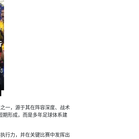
队之一，源于其在阵容深度、战术
短期形成，而是多年足球体系建
术执行力，并在关键比赛中发挥出