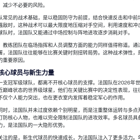
，减少不必要的风险。
队常见的战术基础，是以稳固防守为前提，结合快速反击和中前
强敌时，这种战术可以最大限度地压缩对手空间，利用速度和冲
球队时，法国队又能通过中场控制与阵地进攻逐步消耗对手。
，教练团队在临场指挥和人员调整方面的能力同样值得称道。通
署，法国队往往能够在比赛关键时刻扭转局势。这种战术弹性，
的重要原因。
核心球员与新生力量
一支冠军级球队，都离不开核心球员的支撑。法国队在2026年
近巅峰状态的世界级球星，他们在关键比赛中的决定性表现，往
不仅个人能力突出，也在更衣室内发挥着稳定军心的作用。
同时，法国队并未过度依赖个别明星，而是注重整体运转与多点
盯防核心人物，也难以完全限制法国队的进攻效率。多名球员具
力，是法国队的一大隐形优势。
关注的是，新生代球员的快速成长，为法国队注入了更多活力。