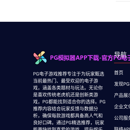
导航
首页
PG电子游戏推荐专注于为玩家甄选
当前最热门、最受欢迎的电子游
发现P
戏，涵盖各类题材与玩法。无论你
是喜欢传统老虎机还是创新类游
产品展
戏，PG都能找到适合你的选择。PG
企业文
推荐内容结合玩家反馈与数据分
析，确保每款游戏都具备高人气和
公司服
良好口碑。通过PG精选推荐，玩家
联络AP
能更快找到喜爱的游戏，提升娱乐