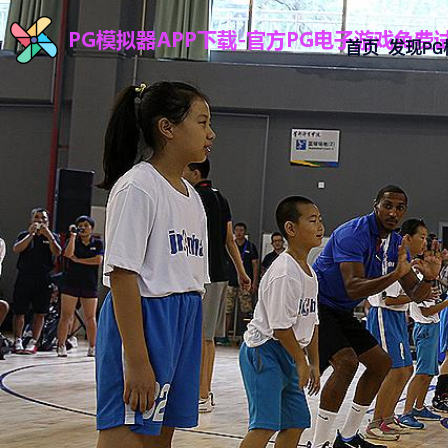
首页
发现P