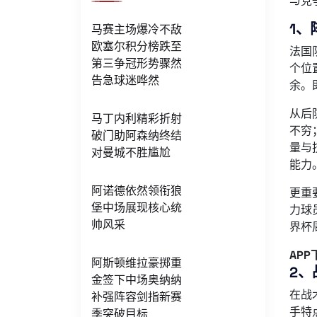
与竞
1、
马赛主场爆冷不敌
欧塞尔积分榜跌至
法国
第三争冠形势骤然
个位
告急球迷哗然
余。
从后
马丁内利精彩折射
不穷
破门助阿森纳终结
量与
对曼城不胜尴尬
能力
阿诺德依然领衔狼
更重
堡中场展现核心统
力球
帅风采
界杯
APP
阿斯顿维拉豪掷重
2、
金签下中场奥纳纳
在战
补强阵容剑指新赛
手特
季突破目标