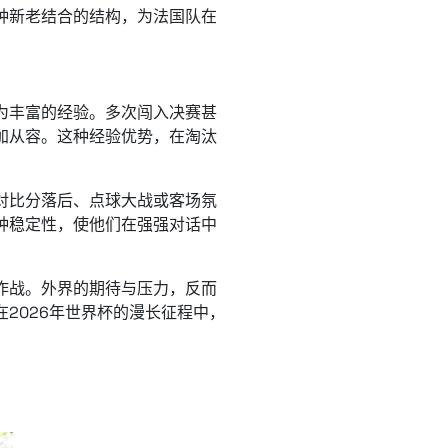
种新老结合的结构，为法国队在
为丰富的经验。多次闯入决赛甚
加从容。这种经验优势，在淘汰
对比分落后、点球大战或客场氛
种稳定性，使他们在强强对话中
作战。外界的期待与压力，反而
2026年世界杯的漫长征程中，