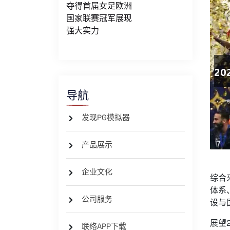
夺得首届女足欧洲
国家联赛冠军展现
强大实力
导航
发现PG模拟器
产品展示
企业文化
综合
体系
公司服务
设与
展望
联络APP下载