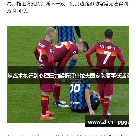
奏、推进方式的判断不一致，使其边路跑动常常无法得到
及时回应。