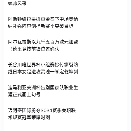
统帅风采
阿斯顿维拉豪掷重金签下中场奥纳
纳补强阵容剑指新赛季突破目标
阿尔瓦雷斯以九千五百万欧元加盟
马德里竞技前锋位置确认
长谷川唯世界杯小组赛妙传撕裂防
线日本女足进攻灵魂一脚定乾坤刻
迪马利亚美洲杯告别国家队职业生
涯正式画上句号
迈阿密国际勇夺2024赛季美职联
常规赛冠军荣耀时刻