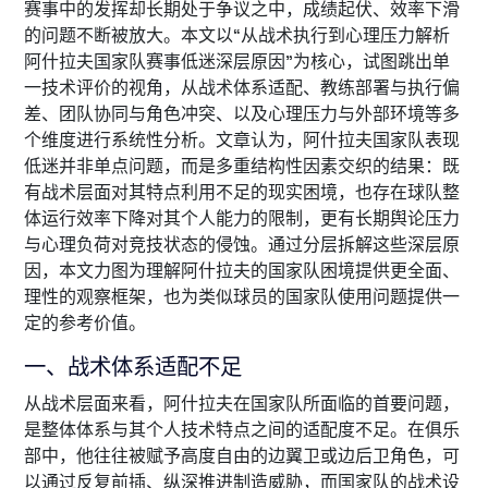
赛事中的发挥却长期处于争议之中，成绩起伏、效率下滑
的问题不断被放大。本文以“从战术执行到心理压力解析
阿什拉夫国家队赛事低迷深层原因”为核心，试图跳出单
一技术评价的视角，从战术体系适配、教练部署与执行偏
差、团队协同与角色冲突、以及心理压力与外部环境等多
个维度进行系统性分析。文章认为，阿什拉夫国家队表现
低迷并非单点问题，而是多重结构性因素交织的结果：既
有战术层面对其特点利用不足的现实困境，也存在球队整
体运行效率下降对其个人能力的限制，更有长期舆论压力
与心理负荷对竞技状态的侵蚀。通过分层拆解这些深层原
因，本文力图为理解阿什拉夫的国家队困境提供更全面、
理性的观察框架，也为类似球员的国家队使用问题提供一
定的参考价值。
一、战术体系适配不足
从战术层面来看，阿什拉夫在国家队所面临的首要问题，
是整体体系与其个人技术特点之间的适配度不足。在俱乐
部中，他往往被赋予高度自由的边翼卫或边后卫角色，可
以通过反复前插、纵深推进制造威胁，而国家队的战术设