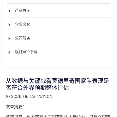
产品展示
企业文化
公司服务
联络APP下载
从数据与关键战看莫德里奇国家队表现是
否符合外界预期整体评估
2026-05-23 14:11:04
文章摘要：