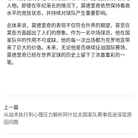
人物。即使在年纪渐长的情况下，莫德里奇依然保持着高
水平的竞技状态，并持续对球队产生重要影响。
总体来说，莫德里奇的表现不仅符合外界的期望，甚至在
某些方面超出了人们的想象。作为一名中场球员，他在国
家队中的作用不可或缺，他的每一次出场都为克罗地亚带
来了巨大的价值。未来，无论他是否继续征战国际赛场，
莫德里奇已经在世界足球的历史上留下了浓墨重彩的一
笔。
上一篇
从战术执行到心理压力解析阿什拉夫国家队赛事低迷深层原
因问题