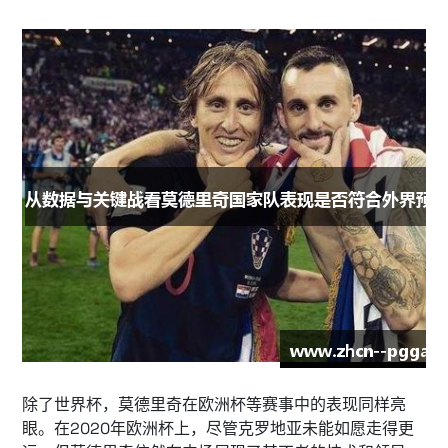
除了世界杯，莫德里奇在欧洲杯等赛事中的表现同样亮
眼。在2020年欧洲杯上，尽管克罗地亚未能如愿走得更