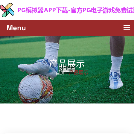
产品展示
产品展示
首页-