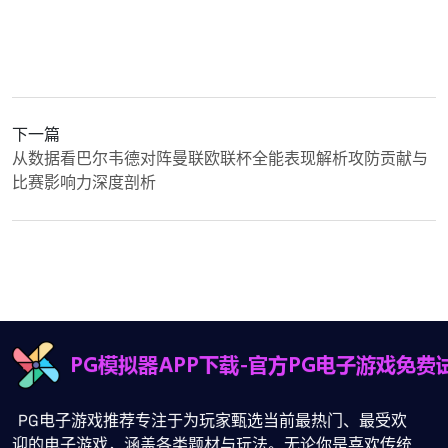
下一篇
从数据看巴尔韦德对阵曼联欧联杯全能表现解析攻防贡献与
比赛影响力深度剖析
PG电子游戏推荐专注于为玩家甄选当前最热门、最受欢
迎的电子游戏，涵盖各类题材与玩法。无论你是喜欢传统