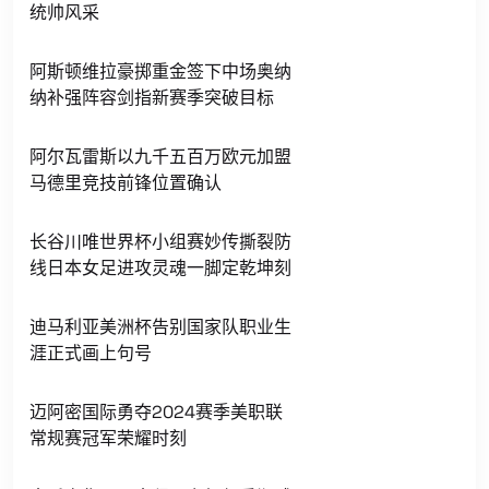
统帅风采
阿斯顿维拉豪掷重金签下中场奥纳
纳补强阵容剑指新赛季突破目标
阿尔瓦雷斯以九千五百万欧元加盟
马德里竞技前锋位置确认
长谷川唯世界杯小组赛妙传撕裂防
线日本女足进攻灵魂一脚定乾坤刻
迪马利亚美洲杯告别国家队职业生
涯正式画上句号
迈阿密国际勇夺2024赛季美职联
常规赛冠军荣耀时刻